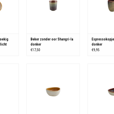
hoekig
Beker zonder oor Shangri-la
Espressokopje 
licht
donker
donker
€17,50
€9,95
ware
Materiaal: Stoneware
Materiaal
KELWAGEN
TOEVOEGEN AAN WINKELWAGEN
TOEVOEGEN AA