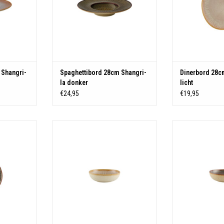
 Shangri-
Spaghettibord 28cm Shangri-
Dinerbord 28c
la donker
licht
€24,95
€19,95
6 stuks
Materiaal: Stoneware
Materiaal
ware
TOEVOEGEN AAN WINKELWAGEN
TOEVOEGEN AA
KELWAGEN