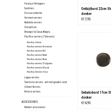
Faiança Portugees
Sardines
Ontbijtbord 22cm Sh
Eivissa-collectie
donker
Vermont servies
€17,95
Redonda servies
Grespresso
Shangri-la Casa Alegra
Materiaal: Stone
Pacifica servies (7 kleuren)
Pacifica Creme
TOEVOEGEN AAN WIN
Pacifica servies Antraciet
Pacifica servies Wit
Pacifica servies Rood
Pacifica servies Roze
Pacifica servies Olijfgroen
Pacifica servies Blauw
Pacifica Servies Grijs
Lagoa servies
Taormina servies - wit met gouden rand
Citroen Servies
Riviera servies
Gebaksbord 17cm Sh
donker
ACCESSOIRES
€14,95
Boeken accessoires