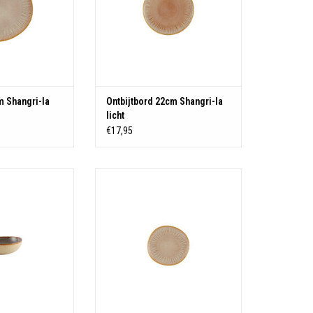
m Shangri-la
Ontbijtbord 22cm Shangri-la
licht
€17,95
: Stoneware
Materiaal: Stoneware
N WINKELWAGEN
TOEVOEGEN AAN WINKELWAGEN