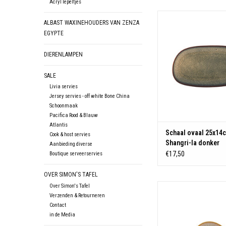
Acryl lepeltjes
Materiaal: Stone
ALBAST WAXINEHOUDERS VAN ZENZA
TOEVOEGEN AAN WIN
EGYPTE
DIERENLAMPEN
SALE
Livia servies
Jersey servies - off white Bone China
Schoonmaak
Pacifica Rood & Blauw
Atlantis
Schaal ovaal 25x14
Cook & host servies
Shangri-la donker
Aanbieding diverse
€17,50
Boutique serveerservies
OVER SIMON'S TAFEL
Over Simon's Tafel
Materiaal: Stone
Verzenden & Retourneren
TOEVOEGEN AAN WIN
Contact
in de Media