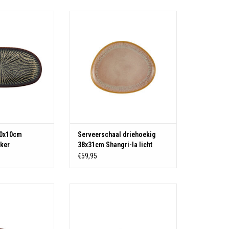
: Stoneware
Materiaal: Stoneware
N WINKELWAGEN
TOEVOEGEN AAN WINKELWAGEN
20x10cm
Serveerschaal driehoekig
nker
38x31cm Shangri-la licht
€59,95
: Stoneware
Materiaal: Stoneware
N WINKELWAGEN
TOEVOEGEN AAN WINKELWAGEN