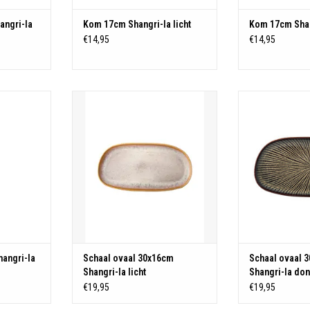
angri-la
Kom 17cm Shangri-la licht
Kom 17cm Shan
€14,95
€14,95
ware
Materiaal: Stoneware
Materiaal
KELWAGEN
TOEVOEGEN AAN WINKELWAGEN
TOEVOEGEN AA
angri-la
Schaal ovaal 30x16cm
Schaal ovaal 
Shangri-la licht
Shangri-la do
€19,95
€19,95