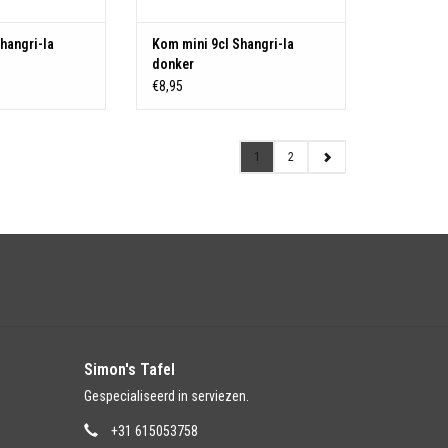
hangri-la
Kom mini 9cl Shangri-la
donker
€8,95
1
2
Simon's Tafel
Gespecialiseerd in serviezen.
+31 615053758