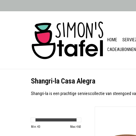
HOME
SERVIE
CADEAUBONNEN
Shangri-la Casa Alegra
Shangri-la is een prachtige serviescollectie van steengoed va
Materiaal: Stone
TOEVOEGEN AAN WIN
Min: €
0
Max: €
60