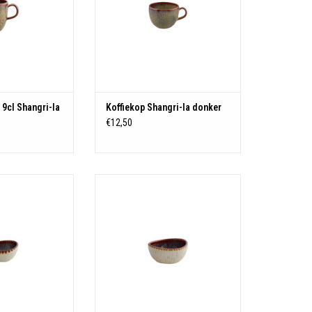
9cl Shangri-la
Koffiekop Shangri-la donker
€12,50
: Stoneware
Materiaal: Stoneware
N WINKELWAGEN
TOEVOEGEN AAN WINKELWAGEN