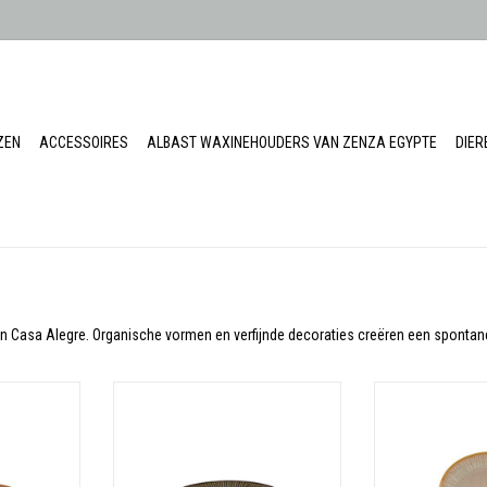
ZEN
ACCESSOIRES
ALBAST WAXINEHOUDERS VAN ZENZA EGYPTE
DIE
n Casa Alegre. Organische vormen en verfijnde decoraties creëren een spontane ui
ware
Materiaal: Stoneware
Materiaal
KELWAGEN
TOEVOEGEN AAN WINKELWAGEN
TOEVOEGEN AA