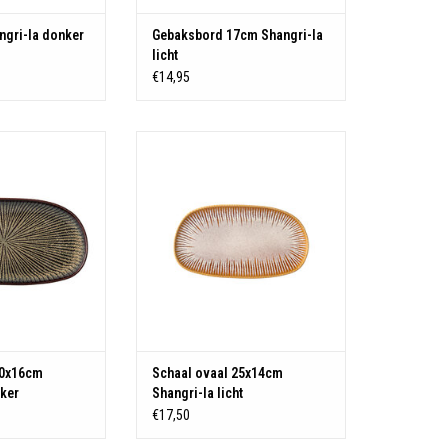
gri-la donker
Gebaksbord 17cm Shangri-la
licht
€14,95
: Stoneware
Materiaal: Stoneware
N WINKELWAGEN
TOEVOEGEN AAN WINKELWAGEN
30x16cm
Schaal ovaal 25x14cm
nker
Shangri-la licht
€17,50