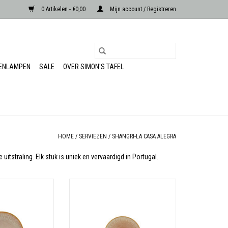
0 Artikelen - €0,00
Mijn account / Registreren
RENLAMPEN
SALE
OVER SIMON'S TAFEL
HOME
/
SERVIEZEN
/
SHANGRI-LA CASA ALEGRA
tstraling. Elk stuk is uniek en vervaardigd in Portugal.
: Stoneware
Materiaal: Stoneware
N WINKELWAGEN
TOEVOEGEN AAN WINKELWAGEN