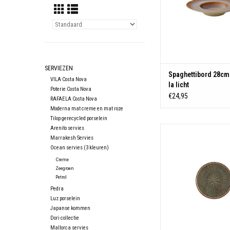
SERVIEZEN
Spaghettibord 28cm
VILA Costa Nova
la licht
Poterie Costa Nova
€24,95
RAFAELA Costa Nova
Moderna mat creme en mat roze
Tilop gerecycled porselein
Arenito servies
Besteleenheid: Per 
Marrakesh Servies
Materiaal: Stone
Ocean servies (3 kleuren)
TOEVOEGEN AAN WIN
Creme
Zeegroen
Petrol
Pedra
Luz porselein
Japanse kommen
Dori collectie
Mallorca servies