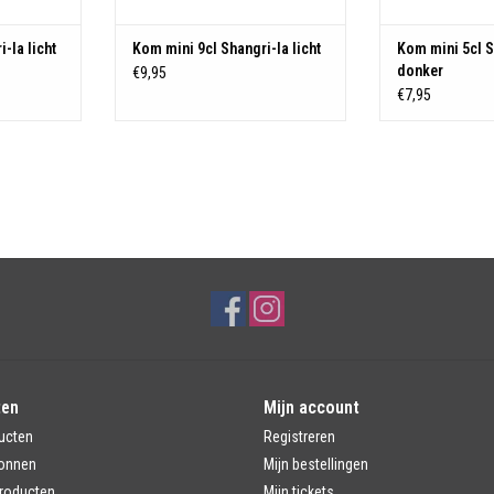
-la licht
Kom mini 9cl Shangri-la licht
Kom mini 5cl S
donker
€9,95
€7,95
ten
Mijn account
ucten
Registreren
onnen
Mijn bestellingen
roducten
Mijn tickets