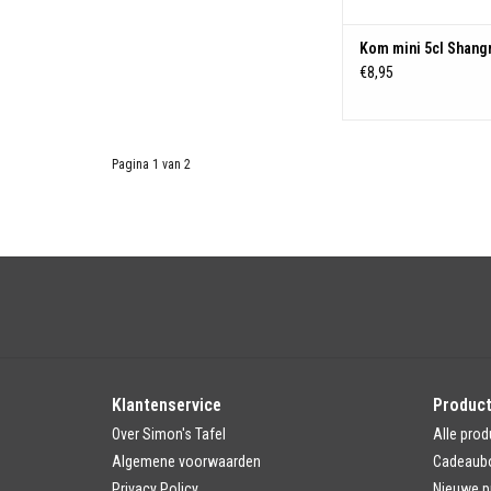
Kom mini 5cl Shangri
€8,95
Pagina 1 van 2
Klantenservice
Produc
Over Simon's Tafel
Alle prod
Algemene voorwaarden
Cadeaub
Privacy Policy
Nieuwe p