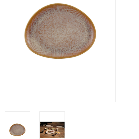
Over Simon's Tafel
Cadeaubonnen