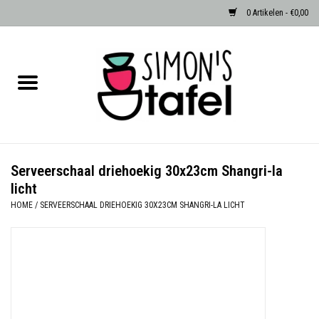
0 Artikelen - €0,00
Home
Serviezen
Accessoires
Serveerschaal driehoekig 30x23cm Shangri-la
licht
Albast waxinehouders van Zenza
HOME
/
SERVEERSCHAAL DRIEHOEKIG 30X23CM SHANGRI-LA LICHT
Egypte
Dierenlampen
Sale