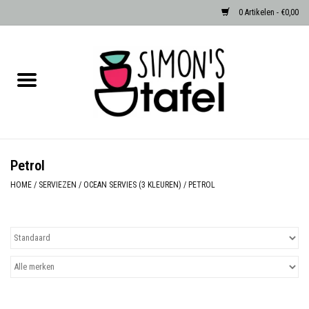
0 Artikelen - €0,00
Home
Serviezen
Accessoires
Petrol
Albast waxinehouders van Zenza
HOME
/
SERVIEZEN
/
OCEAN SERVIES (3 KLEUREN)
/
PETROL
Egypte
Dierenlampen
Sale