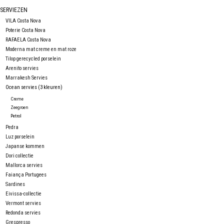
Over Simon's Tafel
SERVIEZEN
VILA Costa Nova
Poterie Costa Nova
Cadeaubonnen
RAFAELA Costa Nova
Moderna mat creme en mat roze
Tilop gerecycled porselein
Arenito servies
Marrakesh Servies
Ocean servies (3 kleuren)
Creme
Zeegroen
Petrol
Pedra
Luz porselein
Japanse kommen
Dori collectie
Mallorca servies
Faiança Portugees
Sardines
Eivissa-collectie
Vermont servies
Redonda servies
Grespresso