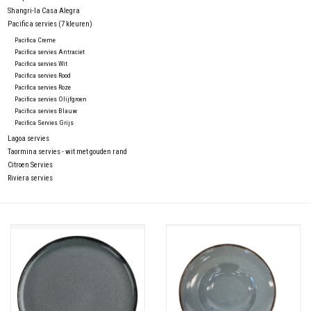
Shangri-la Casa Alegra
Pacifica servies (7 kleuren)
Pacifica Creme
Pacifica servies Antraciet
Pacifica servies Wit
Pacifica servies Rood
Pacifica servies Roze
Pacifica servies Olijfgroen
Pacifica servies Blauw
Pacifica Servies Grijs
Lagoa servies
Taormina servies - wit met gouden rand
Citroen Servies
Riviera servies