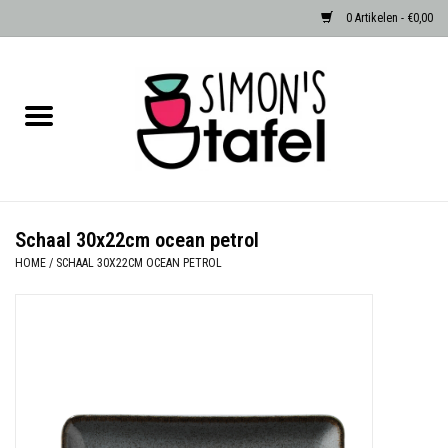
0 Artikelen - €0,00
Home
Serviezen
Accessoires
Schaal 30x22cm ocean petrol
HOME
/
SCHAAL 30X22CM OCEAN PETROL
Albast waxinehouders van Zenza
Egypte
Dierenlampen
Sale