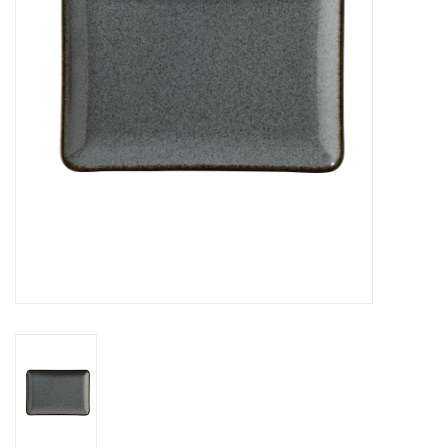
Over Simon's Tafel
Cadeaubonnen