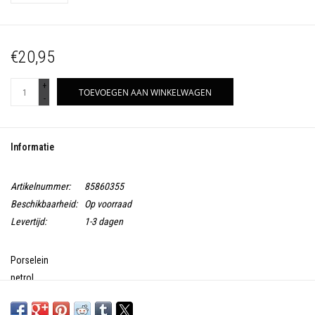
€20,95
+
TOEVOEGEN AAN WINKELWAGEN
-
Informatie
Artikelnummer:
85860355
Beschikbaarheid:
Op voorraad
Levertijd:
1-3 dagen
Porselein
petrol
Vaatwasmachine - magnetron - oven bestendig