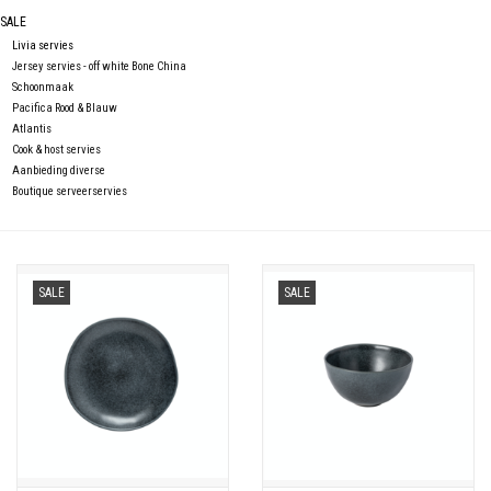
Over Simon's Tafel
SALE
Livia servies
Jersey servies - off white Bone China
Cadeaubonnen
Schoonmaak
Pacifica Rood & Blauw
Atlantis
Cook & host servies
Aanbieding diverse
Boutique serveerservies
SALE
SALE