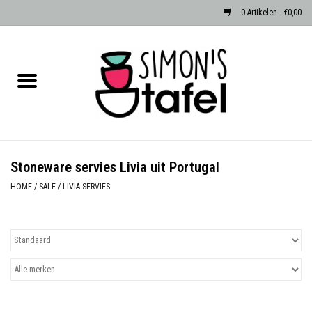
0 Artikelen - €0,00
Home
Serviezen
Accessoires
Stoneware servies Livia uit Portugal
Albast waxinehouders van Zenza
HOME
/
SALE
/
LIVIA SERVIES
Egypte
Dierenlampen
Sale