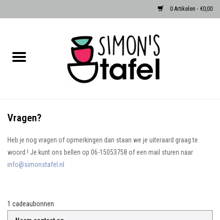
0 Artikelen - €0,00
Home
Serviezen
Accessoires
Vragen?
Albast waxinehouders van Zenza
Heb je nog vragen of opmerkingen dan staan we je uiteraard graag te
Egypte
woord ! Je kunt ons bellen op 06-15053758 of een mail sturen naar
info@simonstafel.nl
Dierenlampen
Sale
1 cadeaubonnen