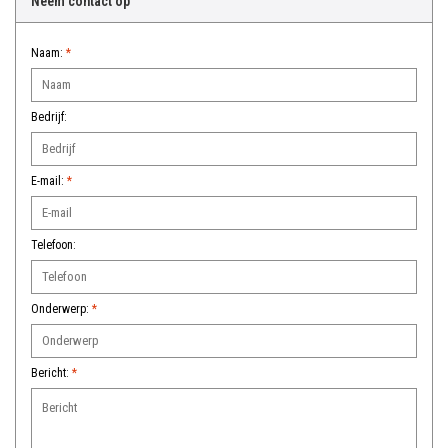
Neem contact op
Over Simon's Tafel
Naam:
*
Cadeaubonnen
Bedrijf:
E-mail:
*
Telefoon:
Onderwerp:
*
Bericht:
*