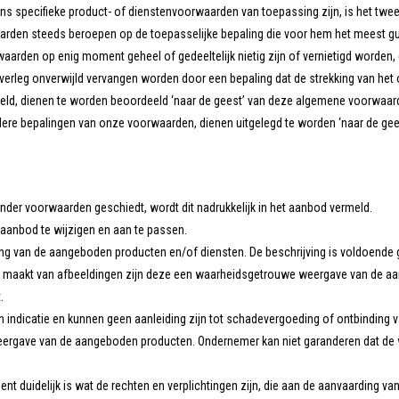
s specifieke product- of dienstenvoorwaarden van toepassing zijn, is het twe
arden steeds beroepen op de toepasselijke bepaling die voor hem het meest gun
arden op enig moment geheel of gedeeltelijk nietig zijn of vernietigd worden,
 overleg onverwijld vervangen worden door een bepaling dat de strekking van het
egeld, dienen te worden beoordeeld ‘naar de geest’ van deze algemene voorwaar
rdere bepalingen van onze voorwaarden, dienen uitgelegd te worden ‘naar de g
nder voorwaarden geschiedt, wordt dit nadrukkelijk in het aanbod vermeld.
t aanbod te wijzigen en aan te passen.
ng van de aangeboden producten en/of diensten. De beschrijving is voldoende
 maakt van afbeeldingen zijn deze een waarheidsgetrouwe weergave van de aan
.
jn indicatie en kunnen geen aanleiding zijn tot schadevergoeding of ontbinding
weergave van de aangeboden producten. Ondernemer kan niet garanderen dat d
 duidelijk is wat de rechten en verplichtingen zijn, die aan de aanvaarding van 