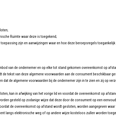
:
loten;
omische Ruimte waar deze is toegekend;
n toepassing zijn en aanwijzingen waar en hoe deze beroepsregels toegankelijk 
anbod van de ondernemer en op elke tot stand gekomen overeenkomst op afsta
de tekst van deze algemene voorwaarden aan de consument beschikbaar gesteld. 
 dat de algemene voorwaarden bij de ondernemer zijn in te zien en zij op ve
loten, kan in afwijking van het vorige lid en voordat de overeenkomst op afst
 worden gesteld op zodanige wijze dat deze door de consument op een eenvo
 zal voordat de overeenkomst op afstand wordt gesloten, worden aangegeven wa
nt langs elektronische weg of op andere wijze kosteloos zullen worden toeg