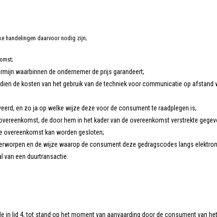
e handelingen daarvoor nodig zijn;
komst;
ermijn waarbinnen de ondernemer de prijs garandeert;
ndien de kosten van het gebruik van de techniek voor communicatie op afstand
erd, en zo ja op welke wijze deze voor de consument te raadplegen is;
overeenkomst, de door hem in het kader van de overeenkomst verstrekte gegeve
 de overeenkomst kan worden gesloten;
rworpen en de wijze waarop de consument deze gedragscodes langs elektron
l van een duurtransactie.
in lid 4, tot stand op het moment van aanvaarding door de consument van het