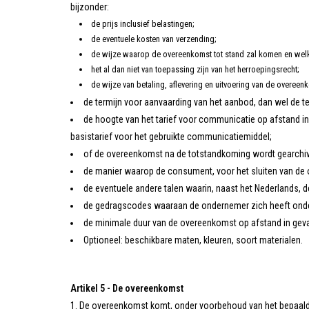
bijzonder:
de prijs inclusief belastingen;
de eventuele kosten van verzending;
de wijze waarop de overeenkomst tot stand zal komen en welk
het al dan niet van toepassing zijn van het herroepingsrecht;
de wijze van betaling, aflevering en uitvoering van de overeen
de termijn voor aanvaarding van het aanbod, dan wel de t
de hoogte van het tarief voor communicatie op afstand i
basistarief voor het gebruikte communicatiemiddel;
of de overeenkomst na de totstandkoming wordt gearchive
de manier waarop de consument, voor het sluiten van de 
de eventuele andere talen waarin, naast het Nederlands,
de gedragscodes waaraan de ondernemer zich heeft onde
de minimale duur van de overeenkomst op afstand in geva
Optioneel: beschikbare maten, kleuren, soort materialen.
Artikel 5 - De overeenkomst
De overeenkomst komt, onder voorbehoud van het bepaalde 