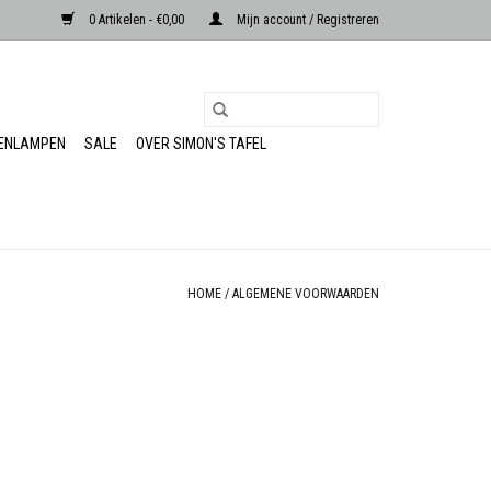
0 Artikelen - €0,00
Mijn account / Registreren
RENLAMPEN
SALE
OVER SIMON'S TAFEL
HOME
/
ALGEMENE VOORWAARDEN