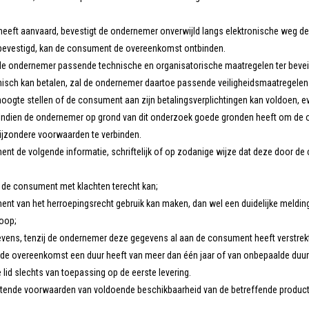
eeft aanvaard, bevestigt de ondernemer onverwijld langs elektronische weg de
 bevestigd, kan de consument de overeenkomst ontbinden.
 de ondernemer passende technische en organisatorische maatregelen ter beveili
nisch kan betalen, zal de ondernemer daartoe passende veiligheidsmaatregelen
oogte stellen of de consument aan zijn betalingsverplichtingen kan voldoen, eve
dien de ondernemer op grond van dit onderzoek goede gronden heeft om de ove
bijzondere voorwaarden te verbinden.
ent de volgende informatie, schriftelijk of op zodanige wijze dat deze door 
 de consument met klachten terecht kan;
 van het herroepingsrecht gebruik kan maken, dan wel een duidelijke melding i
koop;
evens, tenzij de ondernemer deze gegevens al aan de consument heeft verstrek
de overeenkomst een duur heeft van meer dan één jaar of van onbepaalde duur 
e lid slechts van toepassing op de eerste levering.
ende voorwaarden van voldoende beschikbaarheid van de betreffende product