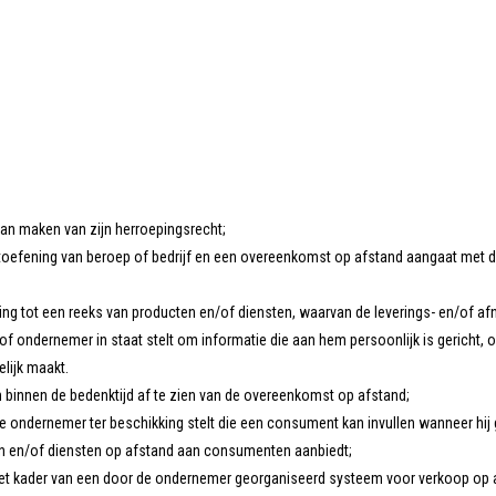
an maken van zijn herroepingsrecht;
e uitoefening van beroep of bedrijf en een overeenkomst op afstand aangaat met
g tot een reeks van producten en/of diensten, waarvan de leverings- en/of afnam
of ondernemer in staat stelt om informatie die aan hem persoonlijk is gericht,
lijk maakt.
 binnen de bedenktijd af te zien van de overeenkomst op afstand;
de ondernemer ter beschikking stelt die een consument kan invullen wanneer hij 
ten en/of diensten op afstand aan consumenten aanbiedt;
het kader van een door de ondernemer georganiseerd systeem voor verkoop op af