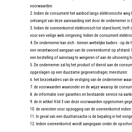
voorwaarden.
Indien de consument het aanbod langs elektronische weg h
ontvangst van deze aanvaarding niet door de ondernemer is
Indien de overeenkomst elektronisch tot stand komt, treft
voor een veilige web omgeving. Indien de consument elektro
De ondernemer kan zich - binnen wettelijke kaders - op de h
een verantwoord aangaan van de overeenkomst op afstand. In
een bestelling of aanvraag te weigeren of aan de uitvoering 
De ondernemer zal bij het product of dienst aan de consum
opgeslagen op een duurzame gegevensdrager, meesturen:
het bezoekadres van de vestiging van de ondernemer waar
de voorwaarden waaronder en de wijze waarop de consument
de informatie over garanties en bestaande service na aan
de in artikel 4 lid 3 van deze voorwaarden opgenomen geg
de vereisten voor opzegging van de overeenkomst indien 
In geval van een duurtransactie is de bepaling in het vorig
Iedere overeenkomst wordt aangegaan onder de opschort