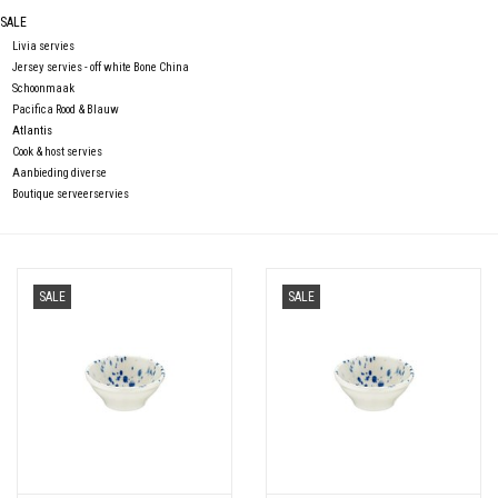
Over Simon's Tafel
SALE
Livia servies
Jersey servies - off white Bone China
Cadeaubonnen
Schoonmaak
Pacifica Rood & Blauw
Atlantis
Cook & host servies
Aanbieding diverse
Boutique serveerservies
SALE
SALE