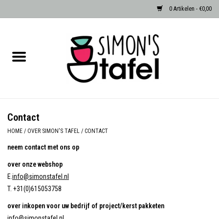
0 Artikelen - €0,00
Home
Serviezen
Accessoires
Contact
Albast waxinehouders van Zenza
HOME
/
OVER SIMON'S TAFEL
/
CONTACT
Egypte
neem contact met ons op
over onze webshop
Dierenlampen
E.
info@simonstafel.nl
T. +31(0)615053758
Sale
over inkopen voor uw bedrijf of project/kerst pakketen
info@simonstafel.nl