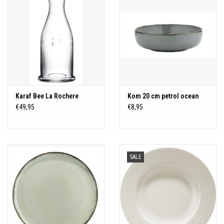
Karaf Bee La Rochere
Kom 20 cm petrol ocean
€49,95
€8,95
SALE