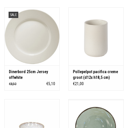
Over Simon's Tafel
SALE
Cadeaubonnen
Dinerbord 25cm Jersey
Pollepelpot pacifica creme
offwhite
groot (d12x h18,5 cm)
€5,10
€21,00
€8,50