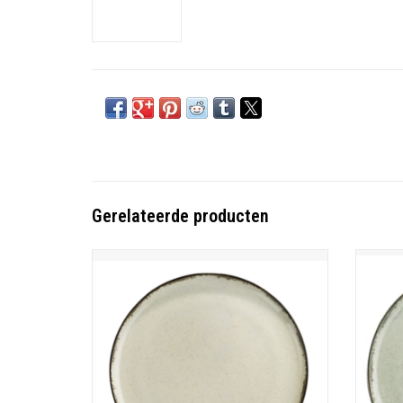
Gerelateerde producten
Ocean servies - creme
Porselein
Vaatwasmachine - magnetron - oven bestendig
Vaatwas
TOEVOEGEN AAN WINKELWAGEN