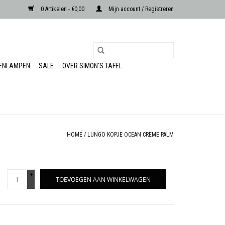
0 Artikelen - €0,00
Mijn account / Registreren
RENLAMPEN
SALE
OVER SIMON'S TAFEL
HOME
/
LUNGO KOPJE OCEAN CREME PALM
+
TOEVOEGEN AAN WINKELWAGEN
-