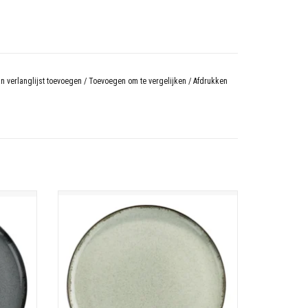
n verlanglijst toevoegen
/
Toevoegen om te vergelijken
/
Afdrukken
Ocean servies
Porselein
estendig
Vaatwasmachine - magnetron - oven bestendig
N
TOEVOEGEN AAN WINKELWAGEN