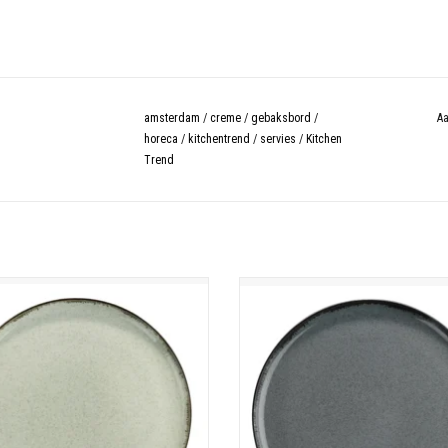
amsterdam
/
creme
/
gebaksbord
/
Aa
horeca
/
kitchentrend
/
servies
/
Kitchen
Trend
Ocean servies
Ocean dinerbord 27cm
Porselein
Porselein
machine - magnetron - oven bestendig
Vaatwasmachine - magnetron - oven b
TOEVOEGEN AAN WINKELWAGEN
TOEVOEGEN AAN WINKELWAGE