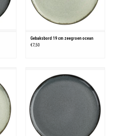
Gebaksbord 19 cm zeegroen ocean
€7,50
Ocean servies
Porselein
estendig
Vaatwasmachine - magnetron - oven bestendig
N