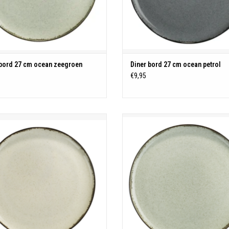
 bord 27 cm ocean zeegroen
Diner bord 27 cm ocean petrol
€9,95
Ocean servies
Ocean servies
Porselein
Porselein
machine - magnetron - oven bestendig
Vaatwasmachine - magnetron - oven b
TOEVOEGEN AAN WINKELWAGEN
TOEVOEGEN AAN WINKELWAGE