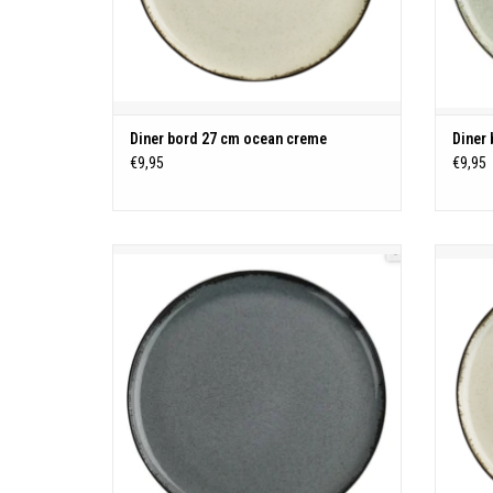
Diner bord 27 cm ocean creme
Diner
€9,95
€9,95
Ocean servies
Porselein
Vaatwasmachine - magnetron - oven bestendig
Vaatwas
TOEVOEGEN AAN WINKELWAGEN