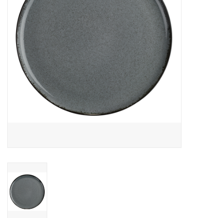
Over Simon's Tafel
Cadeaubonnen