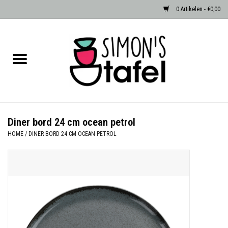
0 Artikelen - €0,00
Home
Serviezen
Accessoires
Diner bord 24 cm ocean petrol
HOME
/
DINER BORD 24 CM OCEAN PETROL
Albast waxinehouders van Zenza
Egypte
Dierenlampen
Sale