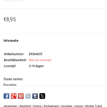
€8,95
Informatie
Artikelnummer:
85564655
Beschikbaarheid:
Niet op voorraad
Levertijd:
3-14 dagen
Ocean servies
Porselein
Vaatwasmachine - magnetron - oven bestendig
amsterdam
/
dinerbord
/
horeca
/
kitchentrend
/
porselein
/
servies
/
Kitchen Trend