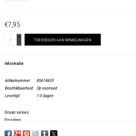
€7,95
+
TOEVOEGEN AAN WINKELWAGEN
-
Informatie
Artikelnummer:
85614655
Beschikbaarheid:
Op voorraad
Levertijd:
1-3 dagen
Ocean servies
Porselein
Vaatwasmachine - magnetron - oven bestendig