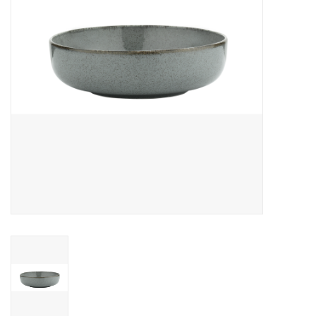
Over Simon's Tafel
Cadeaubonnen