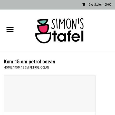
0 Artikelen - €0,00
Home
Serviezen
Accessoires
Kom 15 cm petrol ocean
HOME
/
KOM 15 CM PETROL OCEAN
Albast waxinehouders van Zenza
Egypte
Dierenlampen
Sale