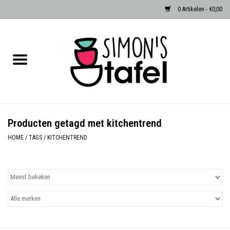
0 Artikelen - €0,00
Home
Serviezen
Accessoires
Producten getagd met kitchentrend
Albast waxinehouders van Zenza
HOME
/
TAGS
/
KITCHENTREND
Egypte
Dierenlampen
Sale