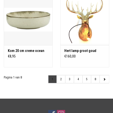
Kom 20 cm creme ocean
Hert lamp groot goud
€8,95
€160,00
Pagina 1 van 8
1
2
3
4
5
8