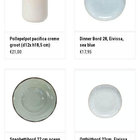
Pollepelpot pacifica creme
Dinner Bord 28, Eivissa,
groot (d12x h18,5 cm)
sea blue
€21,00
€17,95
Spaghettibord 27 cm ocean
Ontbijtbord 22cm, Eivissa