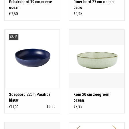
Gebaksbord 19 cm creme
Diner bord 27 cm ocean
ocean
petrol
€7,50
€9,95
SALE
Soepbord 22cm Pacifica
Kom 20 cm zeegroen
blauw
ocean
€5,50
€8,95
€11,00