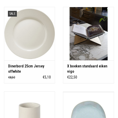
Over Simon's Tafel
SALE
Cadeaubonnen
Dinerbord 25cm Jersey
X boeken standaard eiken
offwhite
vigo
€5,10
€22,50
€8,50