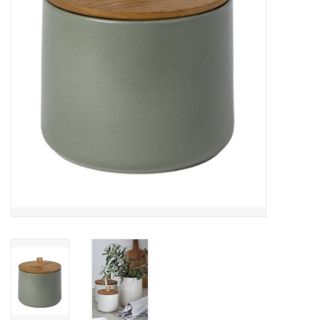
Over Simon's Tafel
Cadeaubonnen