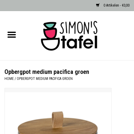
0 Artikelen - €0,00
Home
Serviezen
Accessoires
Opbergpot medium pacifica groen
HOME
/
OPBERGPOT MEDIUM PACIFICA GROEN
Albast waxinehouders van Zenza
Egypte
Dierenlampen
Sale