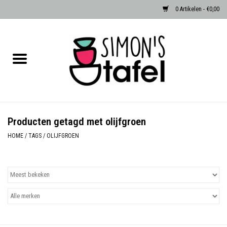
0 Artikelen - €0,00
Home
Serviezen
Accessoires
Producten getagd met olijfgroen
Albast waxinehouders van Zenza
HOME
/
TAGS
/
OLIJFGROEN
Egypte
Dierenlampen
Sale