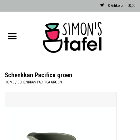
0 Artikelen - €0,00
Home
Serviezen
Accessoires
Schenkkan Pacifica groen
HOME
/
SCHENKKAN PACIFICA GROEN
Albast waxinehouders van Zenza
Egypte
Dierenlampen
Sale