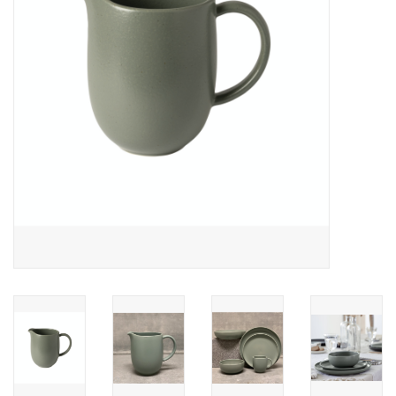
Over Simon's Tafel
Cadeaubonnen