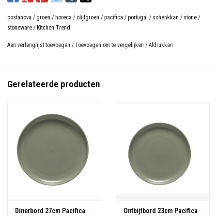
Besteleenheid: 1
costanova
/
groen
/
horeca
/
olijfgroen
/
pacifica
/
portugal
/
schenkkan
/
stone
/
20,5 cm x 13,5 cm
stoneware
/
Kitchen Trend
Hoogte: 17,8 cm
Aan verlanglijst toevoegen
/
Toevoegen om te vergelijken
/
Afdrukken
Inhoud: 1,64 L
Materiaal: Stoneware
Kleur: Groen
Gerelateerde producten
Magnetron-, oven-, vriezer- en vaatwasserbestendig
Dinerbord 27cm Pacifica
Ontbijtbord 23cm Pacifica