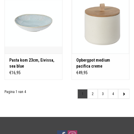
Pasta kom 23cm, Eivissa,
Opbergpot medium
sea blue
pacifica creme
€16,95
€49,95
Pagina 1 van 4
1
2
3
4