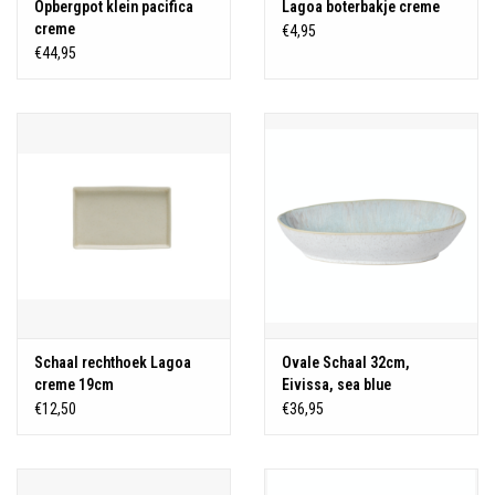
Opbergpot klein pacifica
Lagoa boterbakje creme
creme
€4,95
€44,95
Schaal rechthoek Lagoa
Ovale Schaal 32cm,
creme 19cm
Eivissa, sea blue
€12,50
€36,95