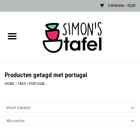
0 Artikelen - €0,00
Home
Serviezen
Accessoires
Producten getagd met portugal
Albast waxinehouders van Zenza
HOME
/
TAGS
/
PORTUGAL
Egypte
Dierenlampen
Sale