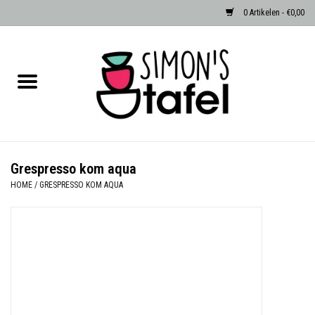
0 Artikelen - €0,00
Home
Serviezen
Accessoires
Grespresso kom aqua
HOME
/
GRESPRESSO KOM AQUA
Albast waxinehouders van Zenza
Egypte
Dierenlampen
Sale