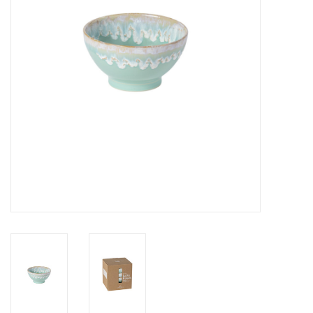
Over Simon's Tafel
Cadeaubonnen