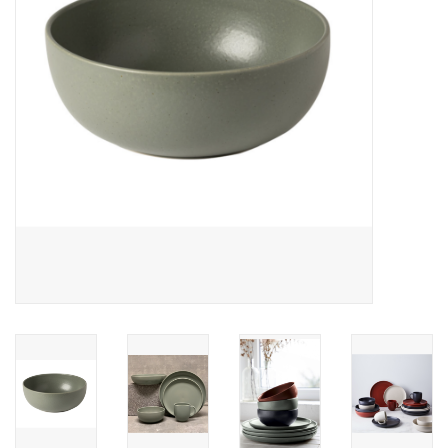
Over Simon's Tafel
Cadeaubonnen