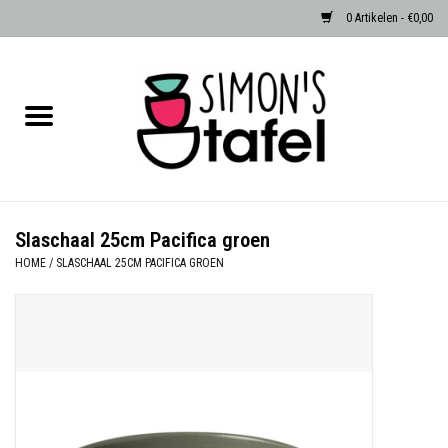
0 Artikelen - €0,00
Home
Serviezen
Accessoires
Slaschaal 25cm Pacifica groen
HOME
/
SLASCHAAL 25CM PACIFICA GROEN
Albast waxinehouders van Zenza
Egypte
Dierenlampen
Sale