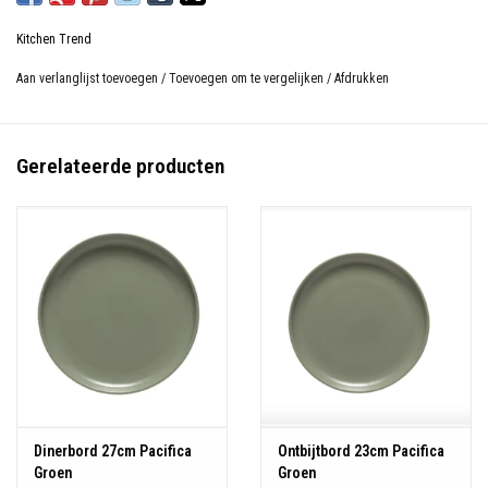
Besteleenheid: 1
Kitchen Trend
Diameter: 25,1 cm
Hoogte: 10,1 cm
Aan verlanglijst toevoegen
/
Toevoegen om te vergelijken
/
Afdrukken
Inhoud: 3,01 L
Materiaal: Stoneware
Kleur: Groen
Gerelateerde producten
Magnetron-, oven-, vriezer- en vaatwasserbestendig
Dinerbord 27cm Pacifica
Ontbijtbord 23cm Pacifica
Groen
Groen