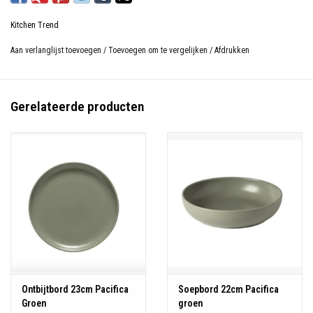
Besteleenheid: 1
Kitchen Trend
Diameter: 16 cm
Hoogte: 2,2 cm
Aan verlanglijst toevoegen
/
Toevoegen om te vergelijken
/
Afdrukken
Materiaal: Stoneware
Kleur: Groen
Magnetron-, oven-, vriezer- en vaatwasserbestendig
Gerelateerde producten
Ontbijtbord 23cm Pacifica
Soepbord 22cm Pacifica
Groen
groen