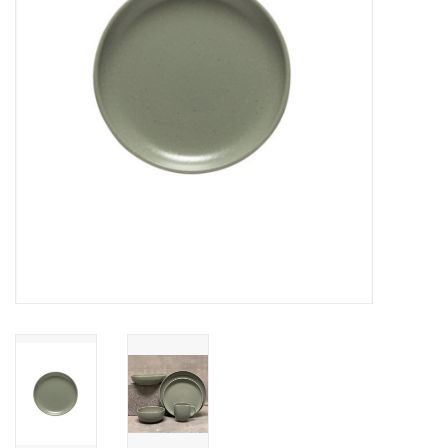
Over Simon's Tafel
Cadeaubonnen