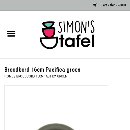
0 Artikelen - €0,00
Home
Serviezen
Accessoires
Broodbord 16cm Pacifica groen
HOME
/
BROODBORD 16CM PACIFICA GROEN
Albast waxinehouders van Zenza
Egypte
Dierenlampen
Sale