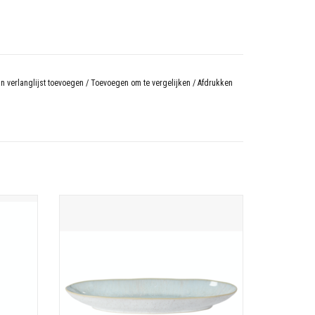
n verlanglijst toevoegen
/
Toevoegen om te vergelijken
/
Afdrukken
41 cm x 14,3 cm H 4,7 cm
eactief
Eivissa - Stoneware uit Portugal
nieke
Ieder item is gecoat met een kunstig reactief
e creëren
glazuur en hoog gebakken om een unieke
rieur
constellatie van melkachtige spikkels te creëren
evin
over solide interieurs. Het witte exterieur
versterkt de m
N