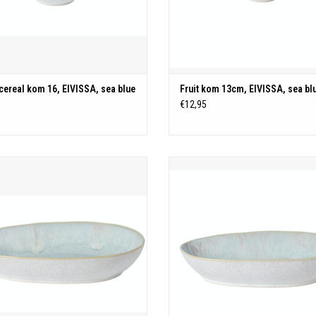
ereal kom 16, EIVISSA, sea blue
Fruit kom 13cm, EIVISSA, sea bl
5
€12,95
35,9 cm x 22,4 cm H 7,2 cm
40,7 cm x 27,6 cm H 8,2 cm
Stoneware - Portugal
Eivissa - Stoneware uit Portugal
Ieder item is gecoat met een kunstig r
item is gecoat met een kunstig reactief
glazuur en hoog gebakken om een u
uur en hoog gebakken om een unieke
constellatie van melkachtige spikkels t
atie van melkachtige spikkels te creëren
over solide interieurs. Het witte exte
 solide interieurs. Het witte exterieur
versterkt de minimalistisc
versterkt de
TOEVOEGEN AAN WINKELWAGE
TOEVOEGEN AAN WINKELWAGEN