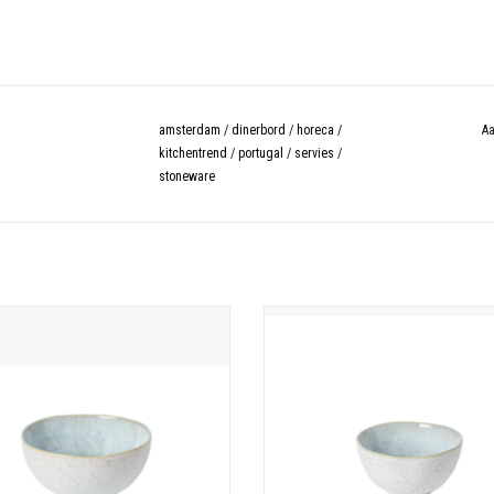
amsterdam
/
dinerbord
/
horeca
/
Aa
kitchentrend
/
portugal
/
servies
/
stoneware
Eivissa - Stoneware uit Portugal
13 cm x 6.6 cm
item is gecoat met een kunstig reactief
Stoneware - Portugal
uur en hoog gebakken om een unieke
Ieder item is gecoat met een kunstig r
atie van melkachtige spikkels te creëren
glazuur en hoog gebakken om een u
 solide interieurs. Het witte exterieur
constellatie van melkachtige spikkels t
erkt de minimalistische vormgeving, w
over solide interieurs. Het witte exte
versterkt de minimalistische vormg
TOEVOEGEN AAN WINKELWAGEN
TOEVOEGEN AAN WINKELWAGE