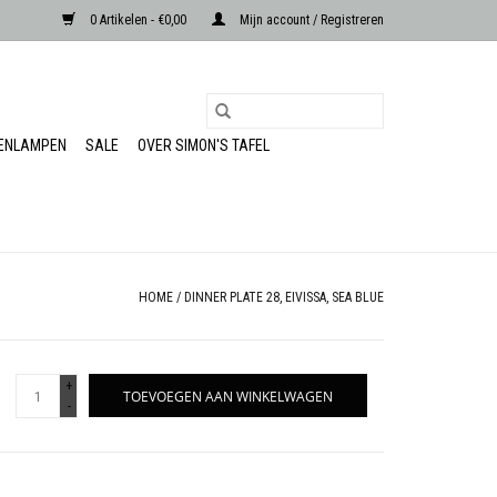
0 Artikelen - €0,00
Mijn account / Registreren
RENLAMPEN
SALE
OVER SIMON'S TAFEL
HOME
/
DINNER PLATE 28, EIVISSA, SEA BLUE
+
TOEVOEGEN AAN WINKELWAGEN
-