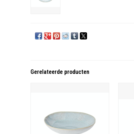
Gerelateerde producten
Stoneware - Portugal
Ieder item is gecoat met een kunstig reactief
Ieder 
glazuur en hoog gebakken om een unieke
glaz
constellatie van melkachtige spikkels te creëren
constell
over solide interieurs. Het witte exterieur
over
versterkt de minimalistische vormgeving,
verst
waardoor de s
TOEVOEGEN AAN WINKELWAGEN