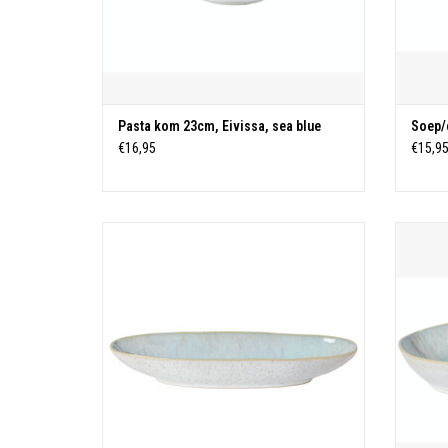
Pasta kom 23cm, Eivissa, sea blue
Soep/c
€16,95
€15,9
31,3 cm x 17,3 cm H 7,3
Eivissa - Stoneware uit Portugal
Ieder item is gecoat met een kunstig reactief
Ieder 
glazuur en hoog gebakken om een unieke
glaz
constellatie van melkachtige spikkels te creëren
constell
over solide interieurs. Het witte exterieur
over
versterkt de mi
TOEVOEGEN AAN WINKELWAGEN