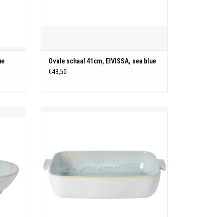
TOEVOEGEN AAN WINKELWAGEN
ue
Ovale schaal 41cm, EIVISSA, sea blue
€43,50
40,7 cm x 27,6 cm H 8,2 cm
Stoneware - Portugal
eactief
Ieder item is gecoat met een kunstig reactief
nieke
glazuur en hoog gebakken om een unieke
e creëren
constellatie van melkachtige spikkels te creëren
rieur
over solide interieurs. Het witte exterieur
versterkt de minimalistisc
N
TOEVOEGEN AAN WINKELWAGEN