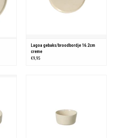
Lagoa gebaks/broodbordje 16.2cm
creme
€9,95
Stoneware
Portugal
D6.6 H3.9cm |0.07L
N
TOEVOEGEN AAN WINKELWAGEN