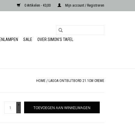
0 Artikelen - €0,00
Mijn account / Registreren
RENLAMPEN
SALE
OVER SIMON'S TAFEL
HOME
/
LAGOA ONTBIJTBORD 21.1CM CREME
+
TOEVOEGEN AAN WINKELWAGEN
-