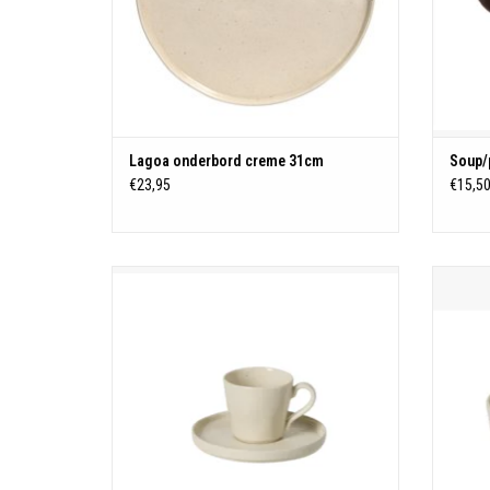
Lagoa onderbord creme 31cm
Soup/
€23,95
€15,5
11.2x8.6 H7.5cm |0.21L
S
TOEVOEGEN AAN WINKELWAGEN