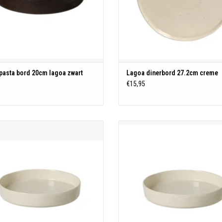
pasta bord 20cm lagoa zwart
Lagoa dinerbord 27.2cm creme
0
€15,95
oup/pasta bord 24cm lagoa creme
D23.7 H4.3cm |0.93L
Horecaproof
TOEVOEGEN AAN WINKELWAGEN
TOEVOEGEN AAN WINKELWAGE