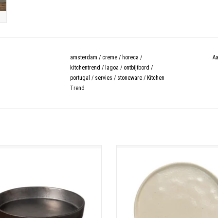
amsterdam
/
creme
/
horeca
/
Aa
kitchentrend
/
lagoa
/
ontbijtbord
/
portugal
/
servies
/
stoneware
/
Kitchen
Trend
oup/pasta bord 20cm lagoa zwart
Lagoa dinerbord 27.2cm crem
TOEVOEGEN AAN WINKELWAGEN
TOEVOEGEN AAN WINKELWAGE