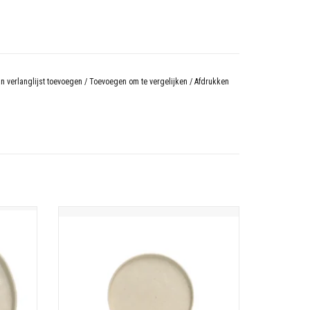
n verlanglijst toevoegen
/
Toevoegen om te vergelijken
/
Afdrukken
e
Lagoa gebaks/broodbordje 16.2cm creme
N
TOEVOEGEN AAN WINKELWAGEN