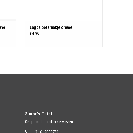
eme
Lagoa boterbakje creme
€4,95
Simon's Tafel
Gespecialiseerd in serviezen.
+31 615053758