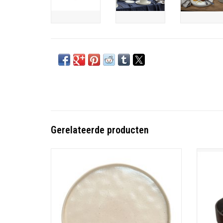
Gerelateerde producten
Fine stoneware.
S
Made in Portugal
31 x 31 x 2,5 cm
Horecaproof
TOEVOEGEN AAN WINKELWAGEN