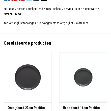
Diameter: 9,2 cm
antraciet
/
horeca
/
kitchentrend
/
kom
/
schaal
/
servies
/
stone
/
stoneware
/
Hoogte: 5,7 cm
Kitchen Trend
Inhoud: 0,22 L
Aan verlanglijst toevoegen
/
Toevoegen om te vergelijken
/
Afdrukken
Materiaal: Stoneware
Kleur: Antraciet
Magnetron-, oven-, vriezer- en vaatwasser bestendig
Gerelateerde producten
Ontbijtbord 23cm Pacifica
Broodbord 16cm Pacifica