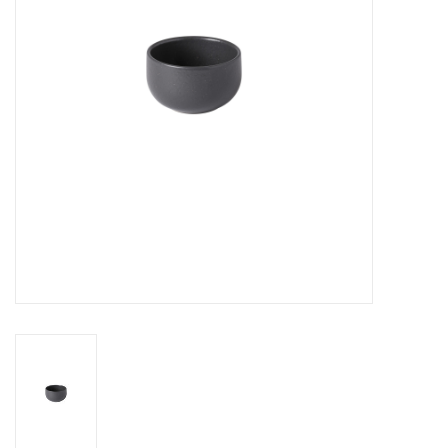
Over Simon's Tafel
Cadeaubonnen