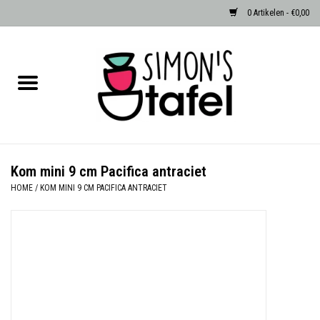
0 Artikelen - €0,00
Home
Serviezen
Accessoires
Kom mini 9 cm Pacifica antraciet
HOME
/
KOM MINI 9 CM PACIFICA ANTRACIET
Albast waxinehouders van Zenza
Egypte
Dierenlampen
Sale