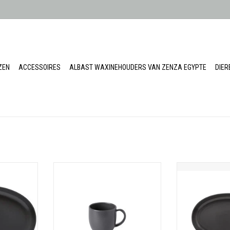
ZEN
ACCESSOIRES
ALBAST WAXINEHOUDERS VAN ZENZA EGYPTE
DIE
l
Kom mini
Ovale
gal
Made in Portugal
Made in
: 1
Besteleenheid: 1
Bestele
 cm
32 cm 
cm
Diameter: 7,2 cm
Hoogte
ware
Hoogte: 2,1 cm
Materiaal