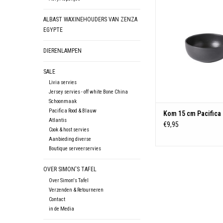
TOEVOEGEN AAN WIN
ALBAST WAXINEHOUDERS VAN ZENZA
EGYPTE
DIERENLAMPEN
SALE
Livia servies
Jersey servies - off white Bone China
Schoonmaak
Pacifica Rood & Blauw
Kom 15 cm Pacifica 
Atlantis
€9,95
Cook & host servies
Aanbieding diverse
Boutique serveerservies
OVER SIMON'S TAFEL
Over Simon's Tafel
Verzenden & Retourneren
Contact
in de Media