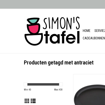
HOME
SERVIE
CADEAUBONNEN
Producten getagd met antraciet
Ovale schaa
Made in Portu
Min: €
0
Max: €
30
Besteleenheid
40,8 cm x 26,3
Hoogte: 4,5 
Materiaal: Stone