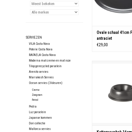
Kleur: Antraci
Magnetron-, oven-, vr
vaatwasser-best
TOEVOEGEN AAN WIN
Ovale schaal 41cm P
SERVIEZEN
antraciet
VILA Costa Nova
€29,00
Poterie Costa Nova
RAFAELA Costa Nova
Moderna mat creme en mat roze
D16 H5cm
Tilop gerecycled porselein
Arenito servies
TOEVOEGEN AAN WIN
Marrakesh Servies
Ocean servies (3 kleuren)
Creme
Zeegroen
Petrol
Pedra
Luz porselein
Japanse kommen
Dori collectie
Mallorca servies