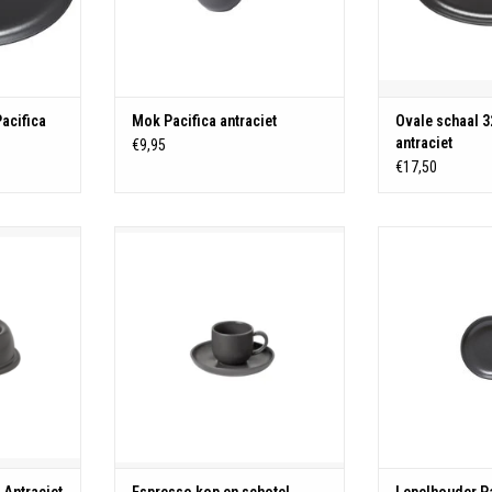
et
Inhoud: 0,02 L
Kleur: 
iezer- en
Materiaal: Stoneware
Magnetron-, ov
endig
Kleur: Antraciet
vaatwasse
Magnetron-, oven-, vriezer- en
KELWAGEN
TOEVOEGEN AA
vaatwasser bestendig
acifica
Mok Pacifica antraciet
Ovale schaal 3
TOEVOEGEN AAN WINKELWAGEN
antraciet
€9,95
€17,50
Kopje hoog 6 cm ø 6 cm
Lepel
Made in
KELWAGEN
schoteltje 12 cm
Bestele
Made in Portugal
Diameter
Hoogte
Materiaal: Stoneware
Materiaal
Kleur: antraciet
Kleur: 
Magnetron-, oven-, vriezer- en
Magnetron-, ov
vaatwasserbestendig
vaatwasse
TOEVOEGEN AAN WINKELWAGEN
TOEVOEGEN AA