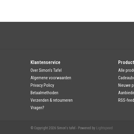
Klantenservice
Produc
Over Simon's Tafel
Alle prod
Algemene voorwaarden
Cadeaub
Privacy Policy
Nieuwe p
Betaalmethoden
Aanbiedi
Verzenden & retourneren
RSS-fee
Vragen?
© Copyright 2026 Simon's tafel - Powered by
Lightspeed