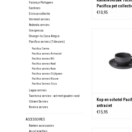
Kattenvoerbak 16cm
Faiança Portugees
Pacifica pet collect
Sardines
€10,95
Eivissa-collectie
Vermont servies
Redonda servies
Grespresso
Kop en schotel Pacific
Shangri-la Casa Alegra
TOEVOEGEN AAN WIN
Pacifica servies (7 kleuren)
Pacifica Creme
Pacifica servies Antraciet
Pacifica servies Wit
Pacifica servies Rood
Pacifica servies Roze
Pacifica servies Olijfgroen
Pacifica servies Blauw
Pacifica Servies Grijs
Lagoa servies
Taormina servies - wit met gouden rand
Kop en schotel Pacif
Citroen Servies
antraciet
Riviera servies
€15,95
ACCESSOIRES
Boeken accessoires
Kom 15 cm Pacifica a
Acryl lepeltjes