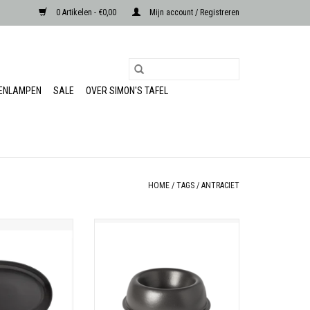
0 Artikelen - €0,00
Mijn account / Registreren
RENLAMPEN
SALE
OVER SIMON'S TAFEL
HOME
/
TAGS
/
ANTRACIET
 schaal
Hondenvoerbak 21cm Antraciet
 Portugal
Pacifica pet collection
TOEVOEGEN AAN WINKELWAGEN
enheid: 1
x 20 cm
: 4,5 cm
: Stoneware