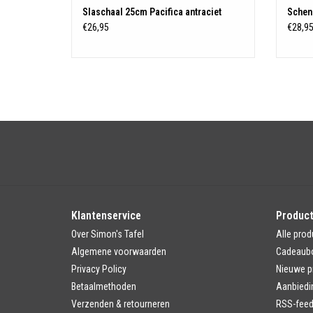
Slaschaal 25cm Pacifica antraciet
Schenk
€26,95
€28,9
Klantenservice
Produc
Over Simon's Tafel
Alle prod
Algemene voorwaarden
Cadeaub
Privacy Policy
Nieuwe p
Betaalmethoden
Aanbiedi
Verzenden & retourneren
RSS-fee