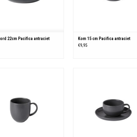
Magnetron-, oven-, vriezer- en
vaatwasserbestendig
TOEVOEGEN AAN WINKELWAGEN
rd 22cm Pacifica antraciet
Kom 15 cm Pacifica antraciet
0
€9,95
Kom mini
Kop en schotel Pacifica antracie
Made in Portugal
TOEVOEGEN AAN WINKELWAGE
Besteleenheid: 1
Diameter: 7,2 cm
Hoogte: 2,1 cm
Inhoud: 0,02 L
Materiaal: Stoneware
Kleur: Antraciet
etron-, oven-, vriezer- en vaatwasser