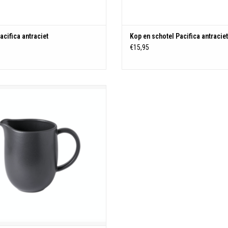
bestendig
TOEVOEGEN AAN WINKELWAGEN
cifica antraciet
Kop en schotel Pacifica antraciet
€15,95
Schenkkan
Made in Portugal
Besteleenheid: 1
20,5 cm x 13,5 cm
Hoogte: 17,8 cm
Inhoud: 1,64 L
Materiaal: Stoneware
Kleur: Antraciet
Magnetron-, oven-, vriezer- en
vaatwasserbestendig
TOEVOEGEN AAN WINKELWAGEN