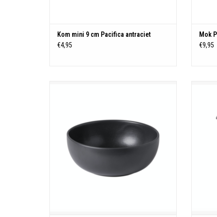
TOEVOEGEN AAN WINKELWAGEN
Kom mini 9 cm Pacifica antraciet
Mok Pa
€4,95
€9,95
Saladeschaal
Made in Portugal
Besteleenheid: 1
Diameter: 25,1 cm
Hoogte: 10,1 cm
Inhoud: 3,01 L
Materiaal: Stoneware
Kleur: Antraciet
Magnetron-, oven-, vriezer- en
vaatwasserbestendig
TOEVOEGEN AAN WINKELWAGEN