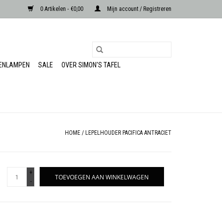
0 Artikelen - €0,00
Mijn account / Registreren
RENLAMPEN
SALE
OVER SIMON'S TAFEL
HOME
/
LEPELHOUDER PACIFICA ANTRACIET
+
TOEVOEGEN AAN WINKELWAGEN
-