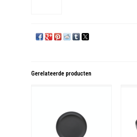
Gerelateerde producten
Broodbord 16cm Pacifica antraciet
TOEVOEGEN AAN WINKELWAGEN