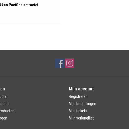
kan Pacifica antraciet
5
ten
Mijn account
ucten
Registreren
onnen
Mijn bestellingen
roducten
Mijn tickets
ngen
Mijn verlanglijst
d