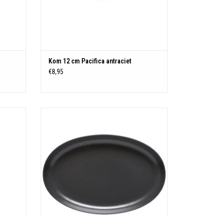
Magnetron-, oven-, vriezer- en vaatwasser
bestendig
TOEVOEGEN AAN WINKELWAGEN
Kom 12 cm Pacifica antraciet
€8,95
t
Ovale schaal
Made in Portugal
N
Besteleenheid: 1
40,8 cm x 26,3 cm
Hoogte: 4,5 cm
Materiaal: Stoneware
Kleur: Antraciet
Magnetron-, oven-, vriezer- en vaatwasser-
bestendig
TOEVOEGEN AAN WINKELWAGEN