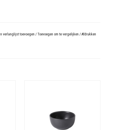
n verlanglijst toevoegen
/
Toevoegen om te vergelijken
/
Afdrukken
Kom
Made in Portugal
N
Besteleenheid: 1
Diameter: 12,1 cm
Hoogte: 6,2 cm
Inhoud: 0,32 L
Materiaal: Stoneware
Kleur: Antraciet