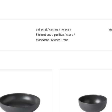
antraciet
/
casfina
/
horeca
/
Aa
kitchentrend
/
pacifica
/
stone
/
stoneware
/
Kitchen Trend
Soepbord
Kom 15 cm Pacifica antraciet
Made in Portugal
TOEVOEGEN AAN WINKELWAGE
Besteleenheid: 1
Diameter: 22,1 cm
Hoogte: 5,0 cm
Inhoud: 0,99 L
Materiaal: Stoneware
Kleur: Antraciet