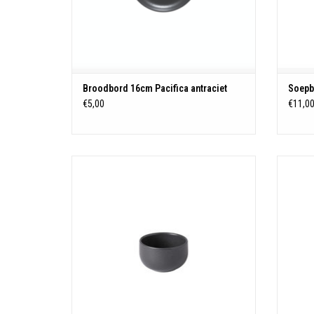
Broodbord 16cm Pacifica antraciet
Soepbo
€5,00
€11,0
Kom mini
Made in Portugal
Besteleenheid: 1
Diameter: 9,2 cm
Hoogte: 5,7 cm
Inhoud: 0,22 L
Materiaal: Stoneware
Kleur: Antraciet
Magnetron-, oven-, vriezer- en vaatwasser
bestendig
Magn