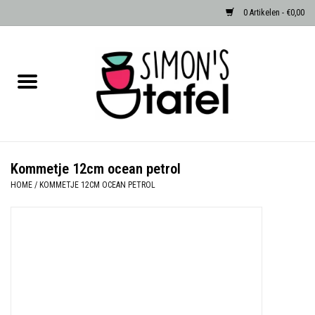
0 Artikelen - €0,00
Home
Serviezen
Accessoires
Kommetje 12cm ocean petrol
HOME
/
KOMMETJE 12CM OCEAN PETROL
Albast waxinehouders van Zenza
Egypte
Dierenlampen
Sale