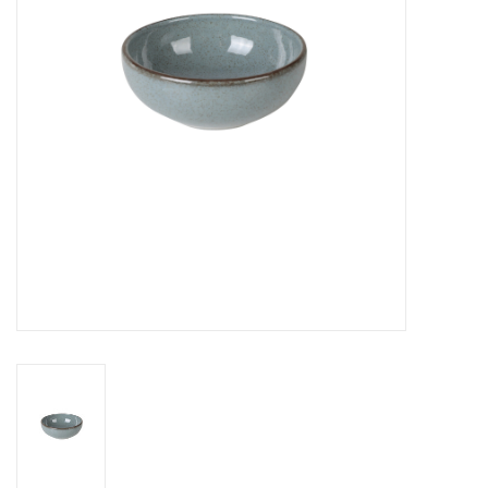
Over Simon's Tafel
Cadeaubonnen