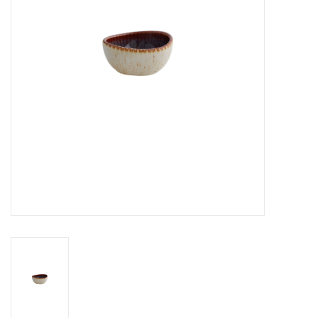
Over Simon's Tafel
Cadeaubonnen