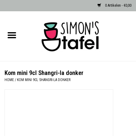
0 Artikelen - €0,00
Home
Serviezen
Accessoires
Kom mini 9cl Shangri-la donker
HOME
/
KOM MINI 9CL SHANGRI-LA DONKER
Albast waxinehouders van Zenza
Egypte
Dierenlampen
Sale