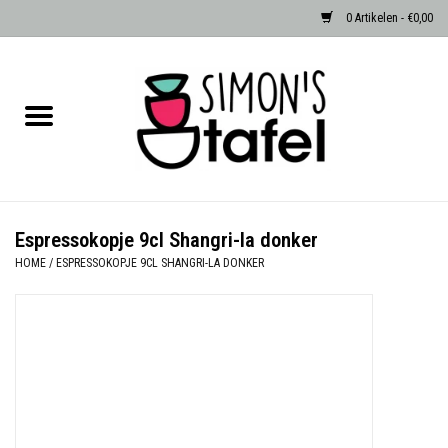
0 Artikelen - €0,00
Home
Serviezen
Accessoires
Espressokopje 9cl Shangri-la donker
HOME
/
ESPRESSOKOPJE 9CL SHANGRI-LA DONKER
Albast waxinehouders van Zenza
Egypte
Dierenlampen
Sale