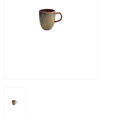
Over Simon's Tafel
Cadeaubonnen