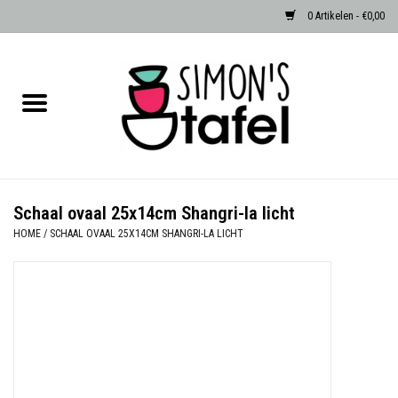
0 Artikelen - €0,00
Home
Serviezen
Accessoires
Schaal ovaal 25x14cm Shangri-la licht
HOME
/
SCHAAL OVAAL 25X14CM SHANGRI-LA LICHT
Albast waxinehouders van Zenza
Egypte
Dierenlampen
Sale