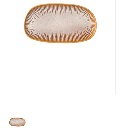
Over Simon's Tafel
Cadeaubonnen