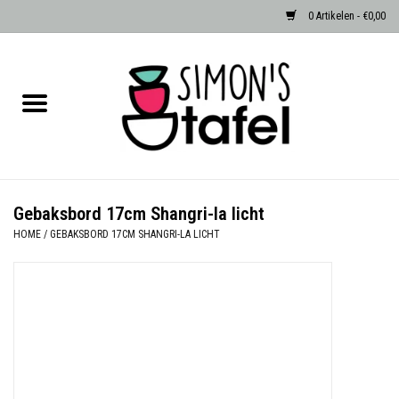
0 Artikelen - €0,00
Home
Serviezen
Accessoires
Gebaksbord 17cm Shangri-la licht
HOME
/
GEBAKSBORD 17CM SHANGRI-LA LICHT
Albast waxinehouders van Zenza
Egypte
Dierenlampen
Sale