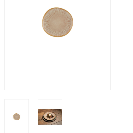
Over Simon's Tafel
Cadeaubonnen