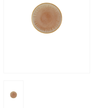
Over Simon's Tafel
Cadeaubonnen