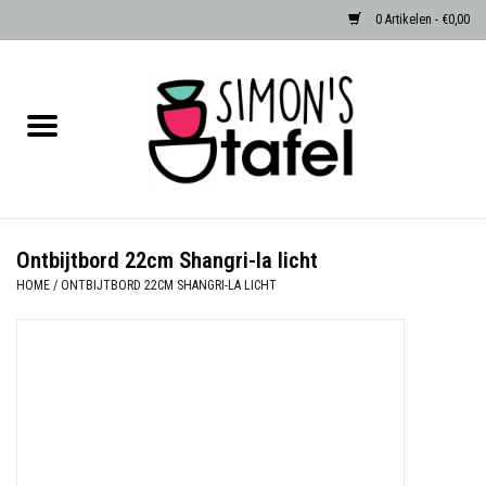
0 Artikelen - €0,00
Home
Serviezen
Accessoires
Ontbijtbord 22cm Shangri-la licht
HOME
/
ONTBIJTBORD 22CM SHANGRI-LA LICHT
Albast waxinehouders van Zenza
Egypte
Dierenlampen
Sale