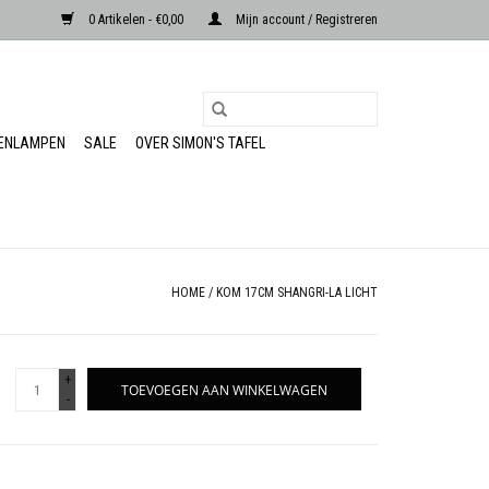
0 Artikelen - €0,00
Mijn account / Registreren
RENLAMPEN
SALE
OVER SIMON'S TAFEL
HOME
/
KOM 17CM SHANGRI-LA LICHT
+
TOEVOEGEN AAN WINKELWAGEN
-