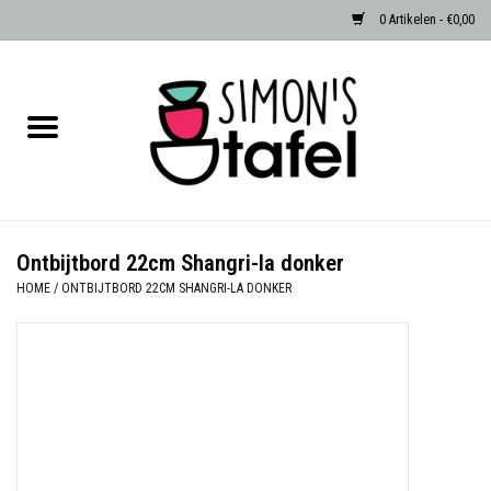
0 Artikelen - €0,00
Home
Serviezen
Accessoires
Ontbijtbord 22cm Shangri-la donker
HOME
/
ONTBIJTBORD 22CM SHANGRI-LA DONKER
Albast waxinehouders van Zenza
Egypte
Dierenlampen
Sale