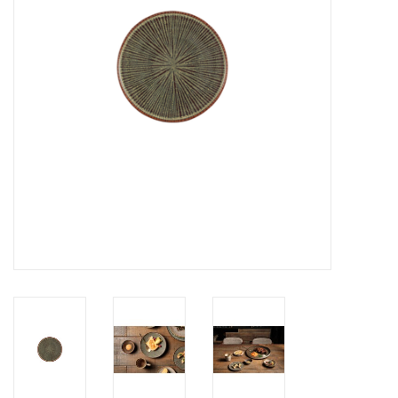
Over Simon's Tafel
Cadeaubonnen