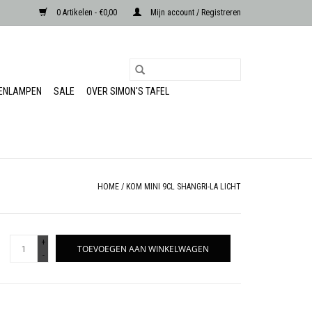
0 Artikelen - €0,00
Mijn account / Registreren
RENLAMPEN
SALE
OVER SIMON'S TAFEL
HOME
/
KOM MINI 9CL SHANGRI-LA LICHT
+
TOEVOEGEN AAN WINKELWAGEN
-