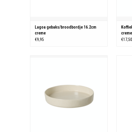
Lagoa gebaks/broodbordje 16.2cm
Koffie
creme
creme
€9,95
€17,5
D23.7 H4.3cm |0.93L
Horecaproof
TOEVOEGEN AAN WINKELWAGEN