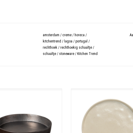
amsterdam
/
creme
/
horeca
/
Aa
kitchentrend
/
lagoa
/
portugal
/
rechthoek
/
rechthoekig schaaltje
/
schaaltje
/
stoneware
/
Kitchen Trend
oup/pasta bord 20cm lagoa zwart
Lagoa dinerbord 27.2cm crem
TOEVOEGEN AAN WINKELWAGEN
TOEVOEGEN AAN WINKELWAGE