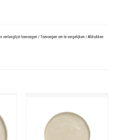
n verlanglijst toevoegen
/
Toevoegen om te vergelijken
/
Afdrukken
e
Lagoa ontbijtbord 21.1cm creme
N
TOEVOEGEN AAN WINKELWAGEN