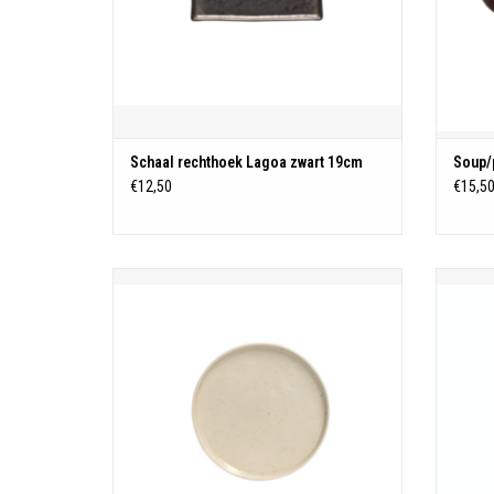
Schaal rechthoek Lagoa zwart 19cm
Soup/
€12,50
€15,5
Lagoa gebaks/broodbordje 16.2cm creme
Koff
TOEVOEGEN AAN WINKELWAGEN