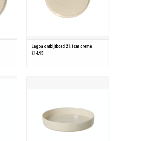
Lagoa ontbijtbord 21.1cm creme
€14,95
Soup/pasta bord 24cm lagoa creme
N
TOEVOEGEN AAN WINKELWAGEN