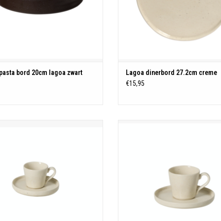
pasta bord 20cm lagoa zwart
Lagoa dinerbord 27.2cm creme
0
€15,95
iekop en schotel 0.21L Lagoa creme
11.2x8.6 H7.5cm |0.21L
TOEVOEGEN AAN WINKELWAGEN
TOEVOEGEN AAN WINKELWAGE