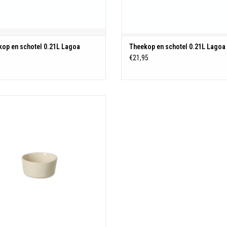
kop en schotel 0.21L Lagoa
Theekop en schotel 0.21L Lagoa
€21,95
0
Stoneware
Portugal
D6.6 H3.9cm |0.07L
TOEVOEGEN AAN WINKELWAGEN