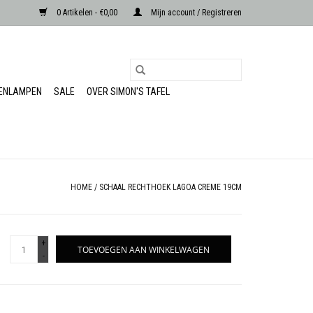
0 Artikelen - €0,00
Mijn account / Registreren
RENLAMPEN
SALE
OVER SIMON'S TAFEL
HOME
/
SCHAAL RECHTHOEK LAGOA CREME 19CM
+
TOEVOEGEN AAN WINKELWAGEN
-