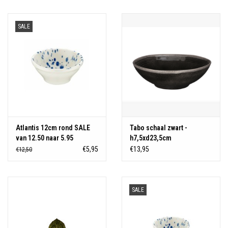
Over Simon's Tafel
SALE
Cadeaubonnen
Atlantis 12cm rond SALE
Tabo schaal zwart -
van 12.50 naar 5.95
h7,5xd23,5cm
€5,95
€13,95
€12,50
SALE