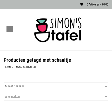
0 Artikelen - €0,00
Home
Serviezen
Accessoires
Producten getagd met schaaltje
Albast waxinehouders van Zenza
HOME
/
TAGS
/
SCHAALTJE
Egypte
Dierenlampen
Sale