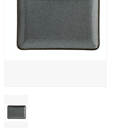
Over Simon's Tafel
Cadeaubonnen