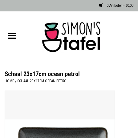
0 Artikelen - €0,00
Home
Serviezen
Accessoires
Schaal 23x17cm ocean petrol
HOME
/
SCHAAL 23X17CM OCEAN PETROL
Albast waxinehouders van Zenza
Egypte
Dierenlampen
Sale