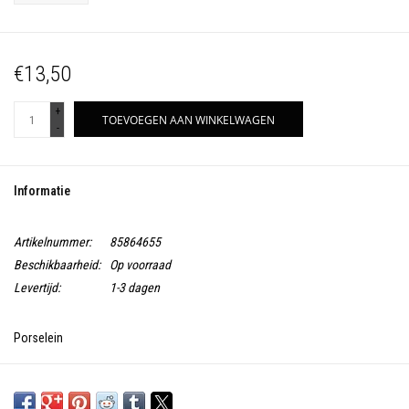
€13,50
+
TOEVOEGEN AAN WINKELWAGEN
-
Informatie
Artikelnummer:
85864655
Beschikbaarheid:
Op voorraad
Levertijd:
1-3 dagen
Porselein
Petrol