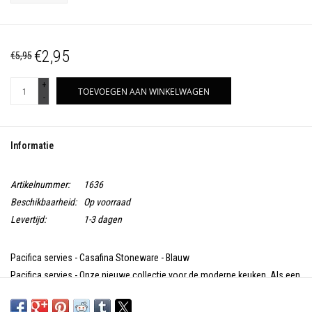
€2,95
€5,95
+
TOEVOEGEN AAN WINKELWAGEN
-
Informatie
Artikelnummer:
1636
Beschikbaarheid:
Op voorraad
Levertijd:
1-3 dagen
Pacifica servies - Casafina Stoneware - Blauw
Pacifica servies - Onze nieuwe collectie voor de moderne keuken. Als een
alternatief voor een meer traditionele, glanzende look, heeft de collectie
Pacifica een matte afwerking.