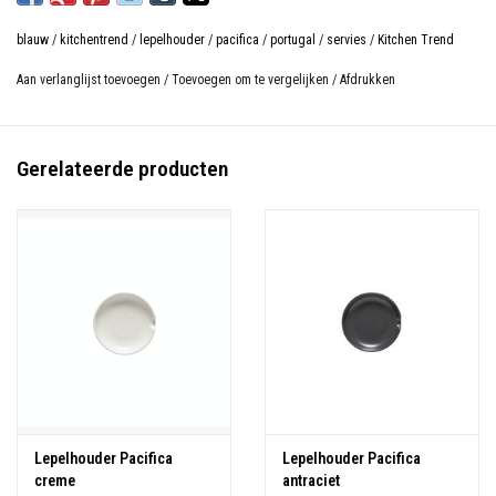
Fijn Stoneware uit Portugal.
blauw
/
kitchentrend
/
lepelhouder
/
pacifica
/
portugal
/
servies
/
Kitchen Trend
Duurzaam voor dagelijks gebruik, oven-, magnetron-, vriezer- en
vaatwasmachine bestendig.
Aan verlanglijst toevoegen
/
Toevoegen om te vergelijken
/
Afdrukken
Gerelateerde producten
Lepelhouder Pacifica
Lepelhouder Pacifica
creme
antraciet