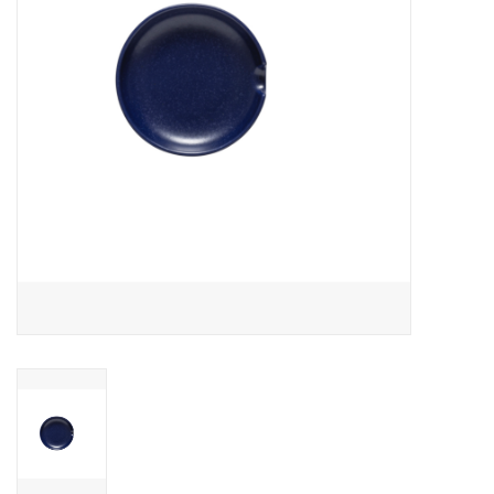
Over Simon's Tafel
Cadeaubonnen