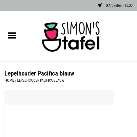
0 Artikelen - €0,00
Home
Serviezen
Accessoires
Lepelhouder Pacifica blauw
HOME
/
LEPELHOUDER PACIFICA BLAUW
Albast waxinehouders van Zenza
Egypte
Dierenlampen
Sale