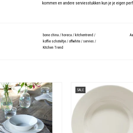
kommen en andere serviesstukken kun je je eigen per
bone china
/
horeca
/
kitchentrend
/
Aa
koffie schoteltje
/
offwhite
/
servies
/
Kitchen Trend
Kom 16 cm Jersey offwhite
Ontbijtbord 21cm Jersey offwhit
SALE
TOEVOEGEN AAN WINKELWAGEN
TOEVOEGEN AAN WINKELWAGE