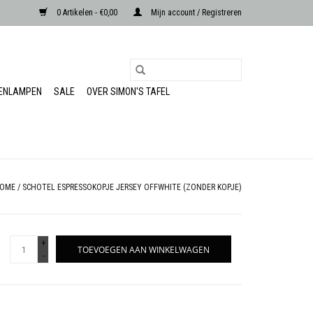
0 Artikelen - €0,00
Mijn account / Registreren
RENLAMPEN
SALE
OVER SIMON'S TAFEL
OME
/
SCHOTEL ESPRESSOKOPJE JERSEY OFFWHITE (ZONDER KOPJE)
+
TOEVOEGEN AAN WINKELWAGEN
-