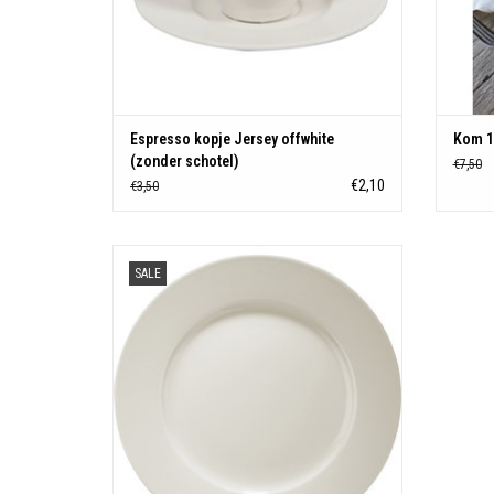
Espresso kopje Jersey offwhite
Kom 1
(zonder schotel)
€7,50
€2,10
€3,50
Dinerbord 25cm Jersey offwhite
SALE
TOEVOEGEN AAN WINKELWAGEN