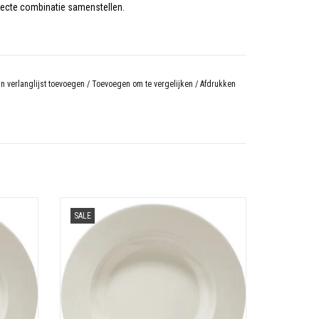
fecte combinatie samenstellen.
n verlanglijst toevoegen
/
Toevoegen om te vergelijken
/
Afdrukken
e
Diep bord 22cm Jersey offwhite
SALE
N
TOEVOEGEN AAN WINKELWAGEN