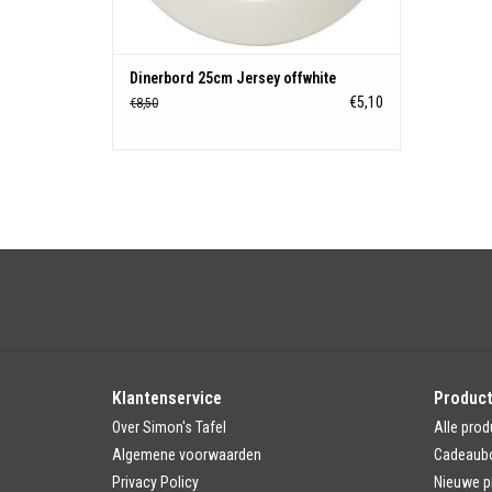
Dinerbord 25cm Jersey offwhite
€5,10
€8,50
Klantenservice
Produc
Over Simon's Tafel
Alle prod
Algemene voorwaarden
Cadeaub
Privacy Policy
Nieuwe p