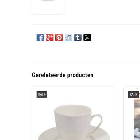
Gerelateerde producten
Espresso kopje Jersey offwhite (zonder schotel)
SALE
SALE
TOEVOEGEN AAN WINKELWAGEN