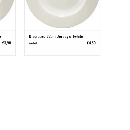
e
Diep bord 22cm Jersey offwhite
€3,90
€4,50
€7,50