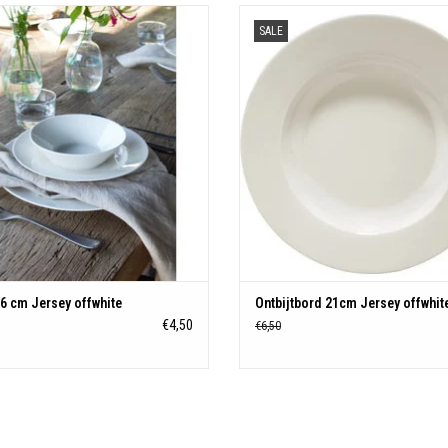
Kom 16 cm Jersey offwhite
Ontbijtbord 21cm Jersey offwhit
SALE
TOEVOEGEN AAN WINKELWAGEN
TOEVOEGEN AAN WINKELWAGE
6 cm Jersey offwhite
Ontbijtbord 21cm Jersey offwhit
€4,50
€6,50