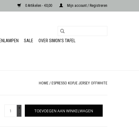
0 Artikelen - €0,00
Mijn account / Registreren
RENLAMPEN
SALE
OVER SIMON'S TAFEL
HOME
/
ESPRESSO KOPJE JERSEY OFFWHITE
+
TOEVOEGEN AAN WINKELWAGEN
-