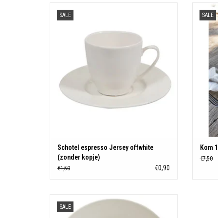
Schotel espresso Jersey offwhite (zonder kopje)
SALE
SALE
TOEVOEGEN AAN WINKELWAGEN
Schotel espresso Jersey offwhite
Kom 1
(zonder kopje)
€7,50
€0,90
€1,50
Dinerbord 25cm Jersey offwhite
SALE
TOEVOEGEN AAN WINKELWAGEN