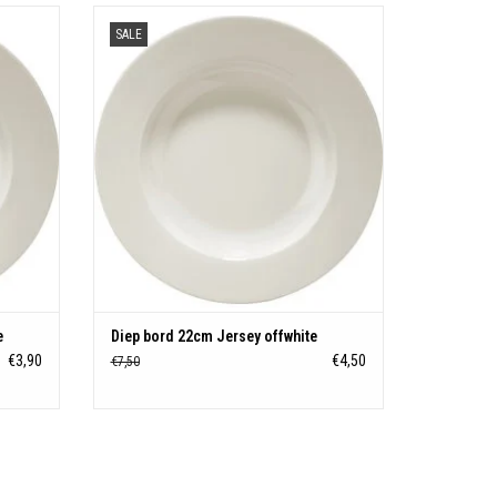
e
Diep bord 22cm Jersey offwhite
SALE
N
TOEVOEGEN AAN WINKELWAGEN
e
Diep bord 22cm Jersey offwhite
€3,90
€4,50
€7,50