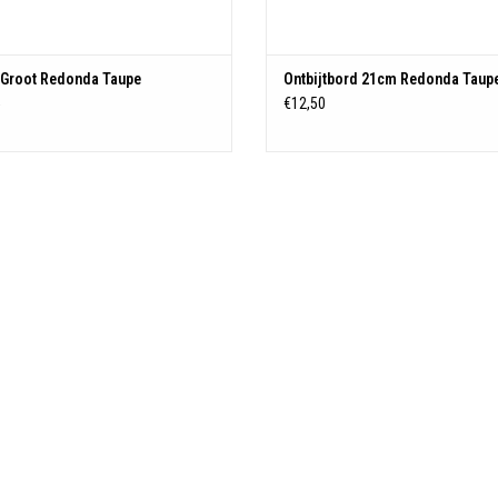
 Groot Redonda Taupe
Ontbijtbord 21cm Redonda Taup
5
€12,50