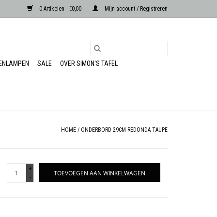
0 Artikelen - €0,00
Mijn account / Registreren
RENLAMPEN
SALE
OVER SIMON'S TAFEL
HOME
/
ONDERBORD 29CM REDONDA TAUPE
+
TOEVOEGEN AAN WINKELWAGEN
-