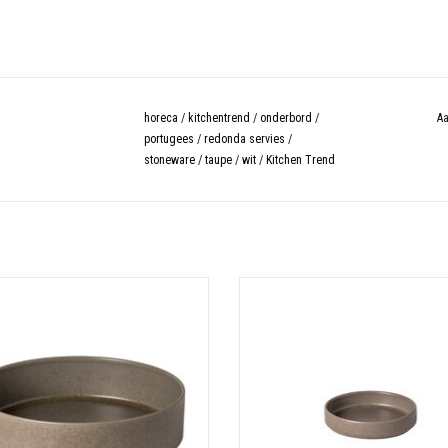
horeca
/
kitchentrend
/
onderbord
/
Aa
portugees
/
redonda servies
/
stoneware
/
taupe
/
wit
/
Kitchen Trend
 ontworpen door Torres Euracini, is een
Kom 13cm Redonda Taupe
 serviescollectie van vormen en kleuren
TOEVOEGEN AAN WINKELWAGE
kt van het beste en meest resistente
ed, cilindrische stapelbare stukken die
hikt zijn voor alle tafelaankledingen.
TOEVOEGEN AAN WINKELWAGEN