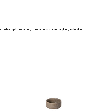
n verlanglijst toevoegen
/
Toevoegen om te vergelijken
/
Afdrukken
Dip schaaltje 8cm redonda Taupe
N
TOEVOEGEN AAN WINKELWAGEN