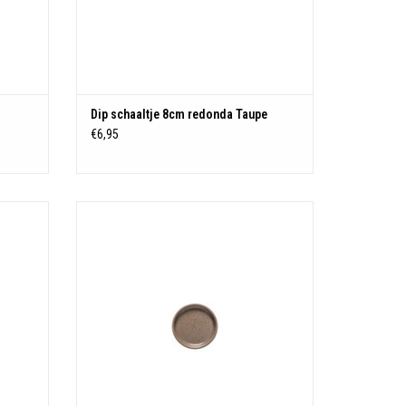
Dip schaaltje 8cm redonda Taupe
€6,95
e
Bord 8cm Redonda Taupe
N
TOEVOEGEN AAN WINKELWAGEN