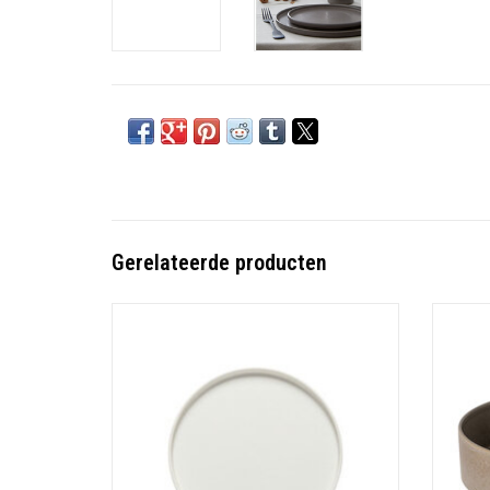
Gerelateerde producten
Redonda, ontworpen door Torres Euracini, is een
Redonda,
complete serviescollectie van vormen en kleuren
complete
gemaakt van het beste en meest resistente
gemaa
steengoed, cilindrische stapelbare stukken die
steengo
geschikt zijn voor alle tafelaankledingen.
gesc
TOEVOEGEN AAN WINKELWAGEN