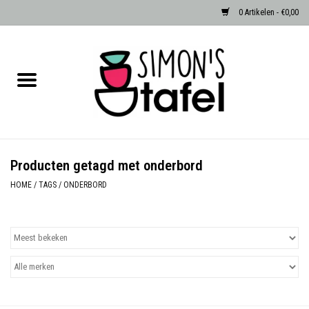
0 Artikelen - €0,00
Home
Serviezen
Accessoires
Producten getagd met onderbord
Albast waxinehouders van Zenza
HOME
/
TAGS
/
ONDERBORD
Egypte
Dierenlampen
Sale