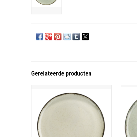
Gerelateerde producten
Ocean servies - creme
Porselein
Vaatwasmachine - magnetron - oven bestendig
Vaatwas
TOEVOEGEN AAN WINKELWAGEN