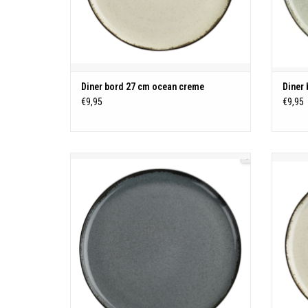
Diner bord 27 cm ocean creme
Diner
€9,95
€9,95
Ocean servies
Porselein
Vaatwasmachine - magnetron - oven bestendig
Vaatwas
TOEVOEGEN AAN WINKELWAGEN