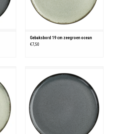
Gebaksbord 19 cm zeegroen ocean
€7,50
Ocean servies
Porselein
estendig
Vaatwasmachine - magnetron - oven bestendig
N