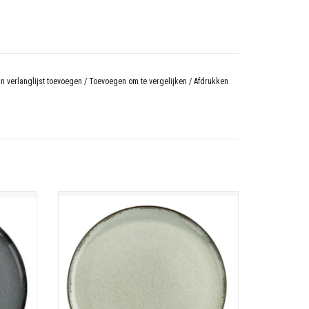
n verlanglijst toevoegen
/
Toevoegen om te vergelijken
/
Afdrukken
Ocean servies
Porselein
estendig
Vaatwasmachine - magnetron - oven bestendig
N
TOEVOEGEN AAN WINKELWAGEN