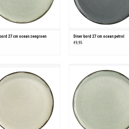
 bord 27 cm ocean zeegroen
Diner bord 27 cm ocean petrol
€9,95
Ocean servies
Ocean servies
Porselein
Porselein
machine - magnetron - oven bestendig
Vaatwasmachine - magnetron - oven b
TOEVOEGEN AAN WINKELWAGEN
TOEVOEGEN AAN WINKELWAGE