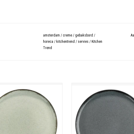
amsterdam
/
creme
/
gebaksbord
/
Aa
horeca
/
kitchentrend
/
servies
/
Kitchen
Trend
Ocean servies
Ocean dinerbord 27cm
Porselein
Porselein
machine - magnetron - oven bestendig
Vaatwasmachine - magnetron - oven b
TOEVOEGEN AAN WINKELWAGEN
TOEVOEGEN AAN WINKELWAGE