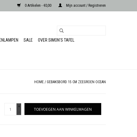
0 Artikelen - €0,00
Mijn account / Registreren
RENLAMPEN
SALE
OVER SIMON'S TAFEL
HOME
/
GEBAKSBORD 15 CM ZEEGROEN OCEAN
+
TOEVOEGEN AAN WINKELWAGEN
-