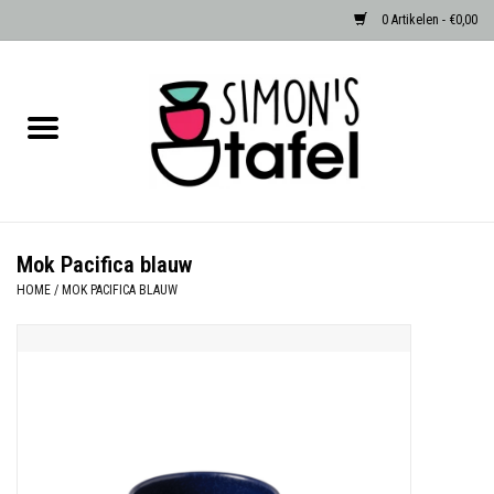
0 Artikelen - €0,00
Home
Serviezen
Accessoires
Mok Pacifica blauw
HOME
/
MOK PACIFICA BLAUW
Albast waxinehouders van Zenza
Egypte
Dierenlampen
Sale