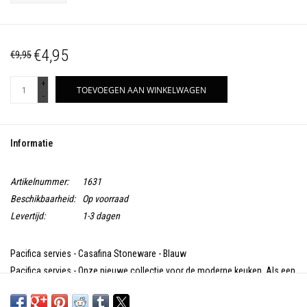
€4,95
€9,95
+
TOEVOEGEN AAN WINKELWAGEN
-
Informatie
Artikelnummer:
1631
Beschikbaarheid:
Op voorraad
Levertijd:
1-3 dagen
Pacifica servies - Casafina Stoneware - Blauw
Pacifica servies - Onze nieuwe collectie voor de moderne keuken. Als een
alternatief voor een meer traditionele, glanzende look, heeft de collectie
Pacifica een matte afwerking.