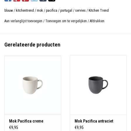
Fijn Stoneware uit Portugal.
blauw
/
kitchentrend
/
mok
/
pacifica
/
portugal
/
servies
/
Kitchen Trend
Duurzaam voor dagelijks gebruik, oven-, magnetron-, vriezer- en
vaatwasmachine bestendig.
Aan verlanglijst toevoegen
/
Toevoegen om te vergelijken
/
Afdrukken
Gerelateerde producten
Mok Pacifica creme
Mok Pacifica antraciet
€9,95
€9,95