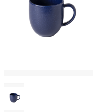
Over Simon's Tafel
Cadeaubonnen