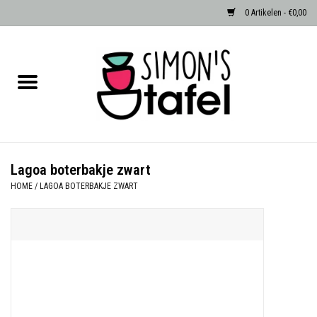
0 Artikelen - €0,00
Home
Serviezen
Accessoires
Lagoa boterbakje zwart
HOME
/
LAGOA BOTERBAKJE ZWART
Albast waxinehouders van Zenza
Egypte
Dierenlampen
Sale