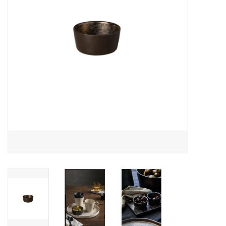
Over Simon's Tafel
Cadeaubonnen