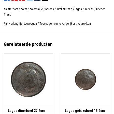
amsterdam
/
boter
/
boterbakje
/
horeca
/
kitchentrend
/
lagoa
/
servies
/
Kitchen
Trend
Aan verlanglijst toevoegen
/
Toevoegen om te vergelijken
/
Afdrukken
Gerelateerde producten
Lagoa dinerbord 27.2cm
Lagoa gebaksbord 16.2cm