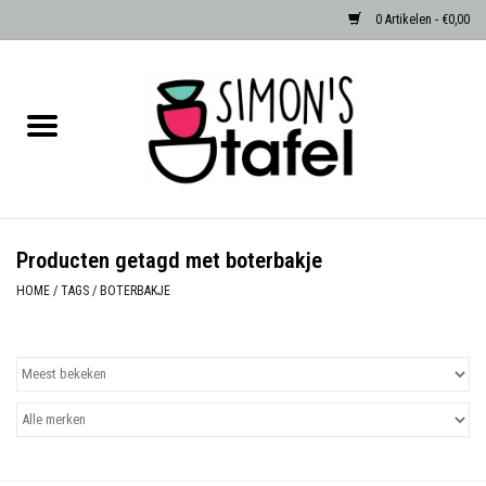
0 Artikelen - €0,00
Home
Serviezen
Accessoires
Producten getagd met boterbakje
Albast waxinehouders van Zenza
HOME
/
TAGS
/
BOTERBAKJE
Egypte
Dierenlampen
Sale