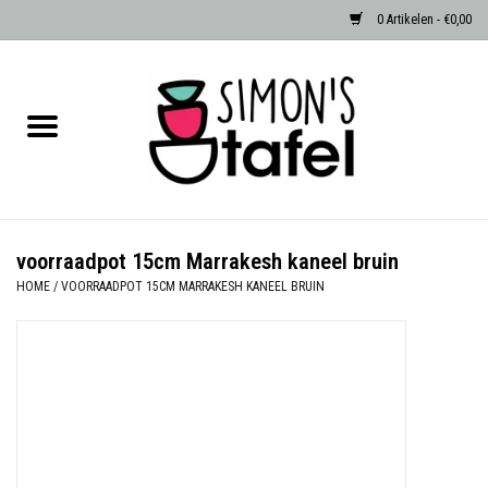
0 Artikelen - €0,00
Home
Serviezen
Accessoires
voorraadpot 15cm Marrakesh kaneel bruin
HOME
/
VOORRAADPOT 15CM MARRAKESH KANEEL BRUIN
Albast waxinehouders van Zenza
Egypte
Dierenlampen
Sale