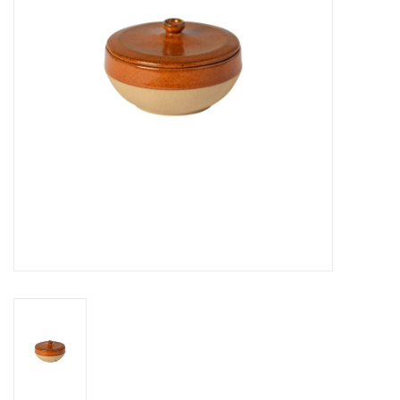
Over Simon's Tafel
Cadeaubonnen