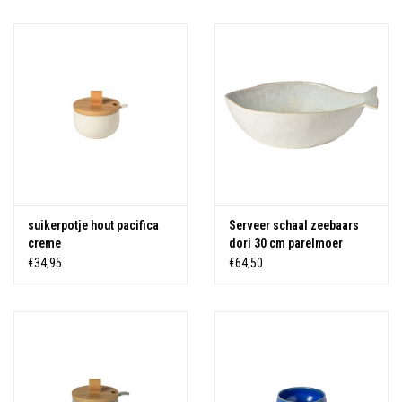
Over Simon's Tafel
Cadeaubonnen
suikerpotje hout pacifica
Serveer schaal zeebaars
creme
dori 30 cm parelmoer
€34,95
€64,50