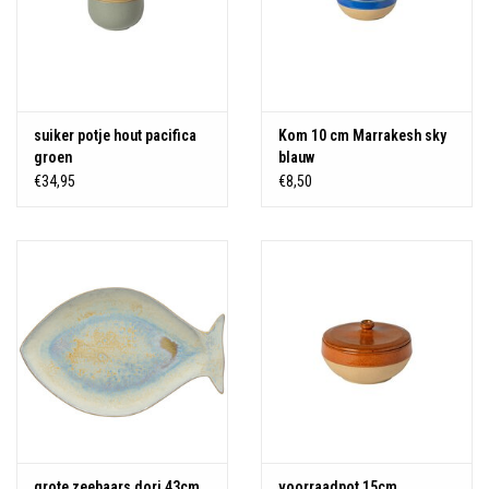
suiker potje hout pacifica
Kom 10 cm Marrakesh sky
groen
blauw
€34,95
€8,50
grote zeebaars dori 43cm
voorraadpot 15cm