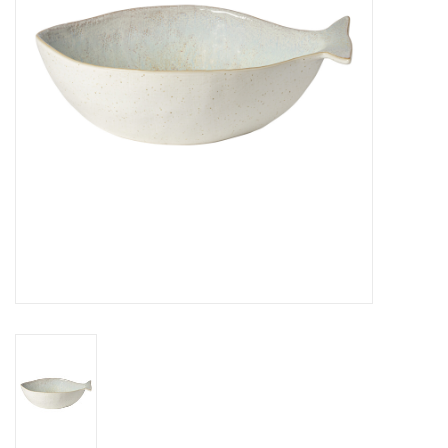
Over Simon's Tafel
Cadeaubonnen