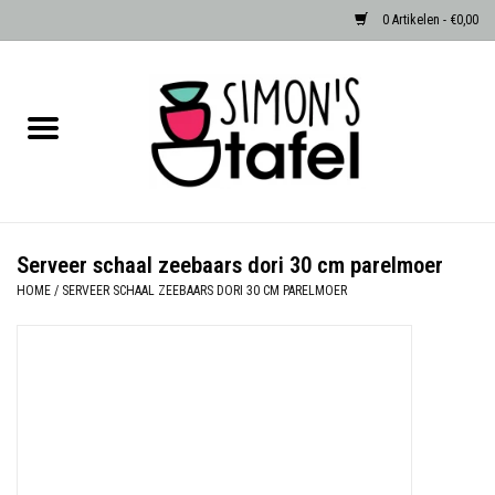
0 Artikelen - €0,00
Home
Serviezen
Accessoires
Serveer schaal zeebaars dori 30 cm parelmoer
HOME
/
SERVEER SCHAAL ZEEBAARS DORI 30 CM PARELMOER
Albast waxinehouders van Zenza
Egypte
Dierenlampen
Sale